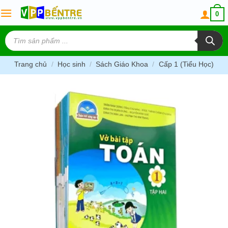
Skip
0
to
content
Tìm
kiếm
sản
phẩm
Trang chủ
/
Học sinh
/
Sách Giáo Khoa
/
Cấp 1 (Tiểu Học)