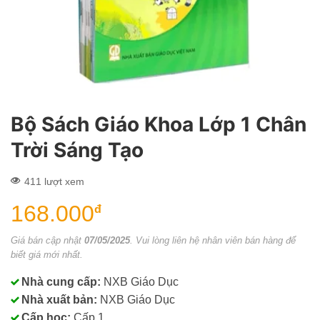
Bộ Sách Giáo Khoa Lớp 1 Chân
Trời Sáng Tạo
411 lượt xem
168.000
đ
Giá bán cập nhật
07/05/2025
. Vui lòng liên hệ nhân viên bán hàng để
biết giá mới nhất.
Nhà cung cấp:
NXB Giáo Dục
Nhà xuất bản:
NXB Giáo Dục
Cấp học:
Cấp 1