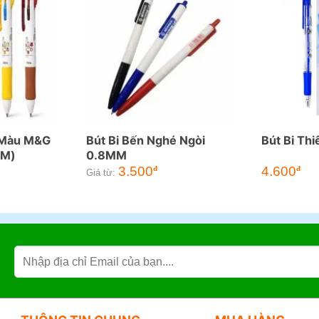
4 Màu M&G
Bút Bi Bến Nghé Ngòi
Bút Bi Th
MM)
0.8MM
3.500
4.600
đ
đ
Giá từ: