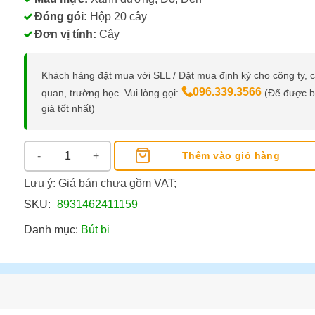
Đóng gói:
Hộp 20 cây
Đơn vị tính:
Cây
Khách hàng đặt mua với SLL / Đặt mua định kỳ cho công ty, 
096.339.3566
quan, trường học. Vui lòng gọi:
(Để được 
giá tốt nhất)
Bút Bi TL-105, 0.5MM số lượng
Thêm vào giỏ hàng
Lưu ý: Giá bán chưa gồm VAT;
SKU:
8931462411159
Danh mục:
Bút bi