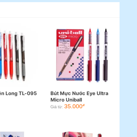
iên Long TL-095
Bút Mực Nước Eye Ultra
Micro Uniball
35.000
đ
Giá từ: