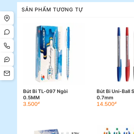
SẢN PHẨM TƯƠNG TỰ
Bút Bi TL-097 Ngòi
Bút Bi Uni-Ball
0.5MM
0.7mm
3.500
14.500
đ
đ