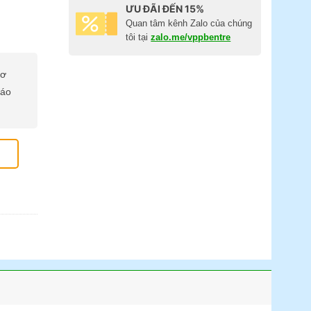
ƯU ĐÃI ĐẾN 15%
Quan tâm kênh Zalo của chúng
tôi tại
zalo.me/vppbentre
cơ
báo