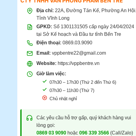
CTY TNHH VĂN PHÒNG PHẨM BẾN TRE
Địa chỉ:
22A, Đường Tán Kế, Phường An Hội
Tỉnh Vĩnh Long
GPKD:
Số 1301131505 cấp ngày 24/04/2024
tại Sở Kế hoạch và Đầu tư tỉnh Bến Tre
Điện thoại:
0869.03.9090
Email:
vppbentre22@gmail.com
Website:
https://vppbentre.vn
Giờ làm việc:
07h30 – 17h30 (Thứ 2 đến Thứ 6)
07h30 – 11h30 (Thứ 7)
Chủ nhật nghỉ
Các yêu cầu hỗ trợ gấp, quý khách hàng vui
lòng gọi:
0869 03 9090
hoặc
096 339 3566
(Call/Zalo)