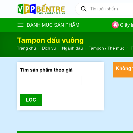
Skip
Tìm
kiếm
to
sản
content
phẩm
DANH MỤC SẢN PHẨM
Giấy 
Tampon dấu vuông
Trang chủ
/
Dịch vụ
/
Ngành dấu
/
Tampon / Thẻ mực
/
T
Không t
Tìm sản phẩm theo giá
LỌC