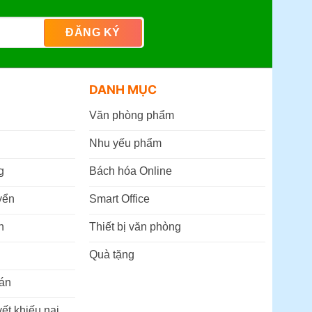
DANH MỤC
Văn phòng phẩm
Nhu yếu phẩm
g
Bách hóa Online
yển
Smart Office
n
Thiết bị văn phòng
Quà tặng
án
ết khiếu nại