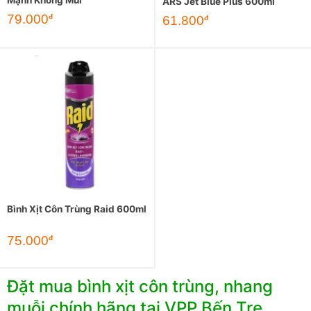
Mạnh Không Mùi
ARS Jet Blue Plus 600ml
79.000
đ
61.800
đ
Bình Xịt Côn Trùng Raid 600ml
75.000
đ
Đặt mua bình xịt côn trùng, nhang
muỗi chính hãng tại VPP Bến Tre