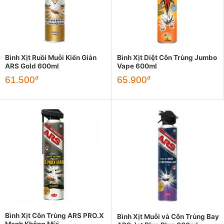
Bình Xịt Ruồi Muỗi Kiến Gián
Bình Xịt Diệt Côn Trùng Jumbo
ARS Gold 600ml
Vape 600ml
Giá
Giá
61.500
65.900
đ
đ
gốc
hiện
là:
tại
88.000đ.
là:
61.500đ.
Bình Xịt Côn Trùng ARS PRO.X
Bình Xịt Muỗi và Côn Trùng Bay