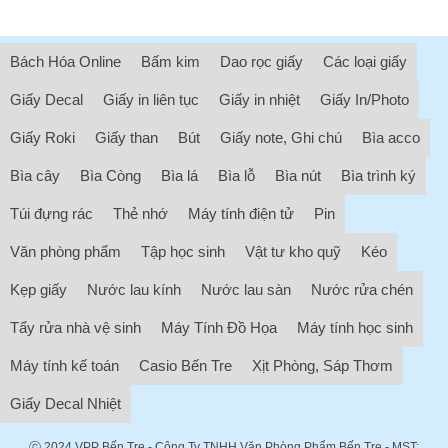
Bách Hóa Online
Bấm kim
Dao rọc giấy
Các loại giấy
Giấy Decal
Giấy in liên tục
Giấy in nhiệt
Giấy In/Photo
Giấy Roki
Giấy than
Bút
Giấy note, Ghi chú
Bìa acco
Bìa cây
Bìa Còng
Bìa lá
Bìa lỗ
Bìa nút
Bìa trình ký
Túi đựng rác
Thẻ nhớ
Máy tính điện tử
Pin
Văn phòng phẩm
Tập học sinh
Vật tư kho quỹ
Kéo
Kẹp giấy
Nước lau kính
Nước lau sàn
Nước rửa chén
Tẩy rửa nhà vệ sinh
Máy Tính Đồ Họa
Máy tính học sinh
Máy tính kế toán
Casio Bến Tre
Xịt Phòng, Sáp Thơm
Giấy Decal Nhiệt
ⓒ 2024
VPP Bến Tre
- Công Ty TNHH Văn Phòng Phẩm Bến Tre - MST: