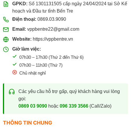
GPKD:
Số 1301131505 cấp ngày 24/04/2024 tại Sở Kế
Đặt mua online tại website
https://vppbentre.vn
hoạch và Đầu tư tỉnh Bến Tre
Đặt mua qua điện thoại:
0869.03.9090
Điện thoại:
0869.03.9090
096.339.3566
Email:
vppbentre22@gmail.com
Website:
https://vppbentre.vn
Giờ làm việc:
07h30 – 17h30 (Thứ 2 đến Thứ 6)
07h30 – 11h30 (Thứ 7)
Chủ nhật nghỉ
Các yêu cầu hỗ trợ gấp, quý khách hàng vui lòng
gọi:
0869 03 9090
hoặc
096 339 3566
(Call/Zalo)
THÔNG TIN CHUNG