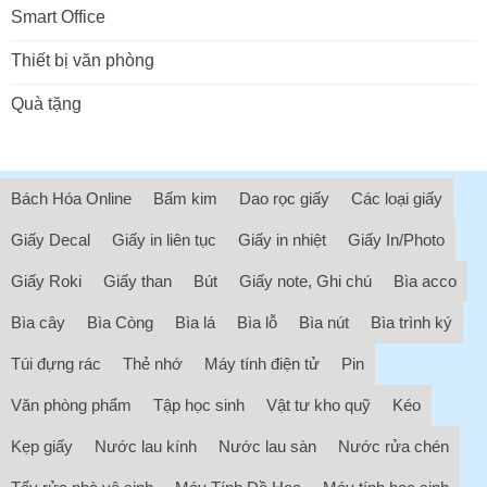
Smart Office
Thiết bị văn phòng
Quà tặng
Bách Hóa Online
Bấm kim
Dao rọc giấy
Các loại giấy
Giấy Decal
Giấy in liên tục
Giấy in nhiệt
Giấy In/Photo
Giấy Roki
Giấy than
Bút
Giấy note, Ghi chú
Bìa acco
Bìa cây
Bìa Còng
Bìa lá
Bìa lỗ
Bìa nút
Bìa trình ký
Túi đựng rác
Thẻ nhớ
Máy tính điện tử
Pin
Văn phòng phẩm
Tập học sinh
Vật tư kho quỹ
Kéo
Kẹp giấy
Nước lau kính
Nước lau sàn
Nước rửa chén