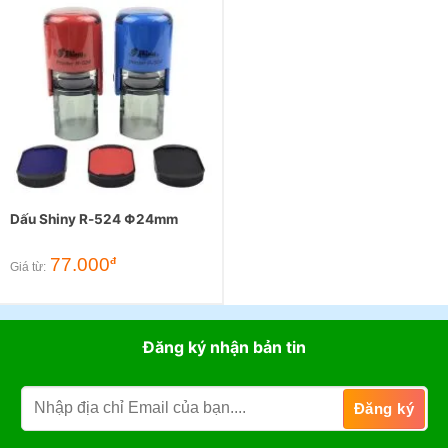
Dấu Shiny R-524 Φ24mm
77.000
đ
Giá từ:
Đăng ký nhận bản tin