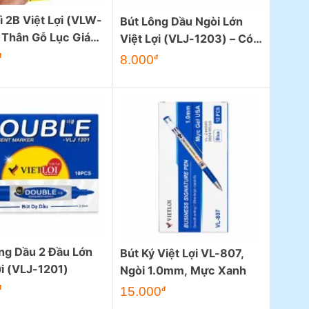
ì 2B Việt Lợi (VLW-
Bút Lông Dầu Ngòi Lớn
 Thân Gỗ Lục Giác
Việt Lợi (VLJ-1203) – Có
àng
Nút Thay Mực
đ
8.000
đ
ng Dầu 2 Đầu Lớn
Bút Ký Việt Lợi VL-807,
ợi (VLJ-1201)
Ngòi 1.0mm, Mực Xanh
đ
15.000
đ