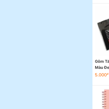
Gôm Tẩ
Màu Đe
Thiên 
5.000
đ