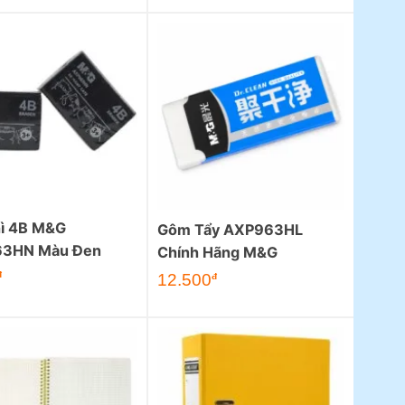
hì 4B M&G
Gôm Tẩy AXP963HL
3HN Màu Đen
Chính Hãng M&G
đ
12.500
đ