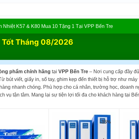
In Nhiệt K57 & K80 Mua 10 Tặng 1 Tại VPP Bến Tre
 Tốt Tháng 08/2026
òng phẩm chính hãng
tại
VPP Bến Tre
– Nơi cung cấp đầy đủ 
ừ bút viết, giấy in, sổ tay, ghim kẹp đến thiết bị hỗ trợ như má
 hàng nhanh chóng. Phù hợp cho cá nhân, trường học, doanh n
ch vụ tận tâm. Mang lại sự tiện lợi tối đa cho khách hàng tại Bế
-15%