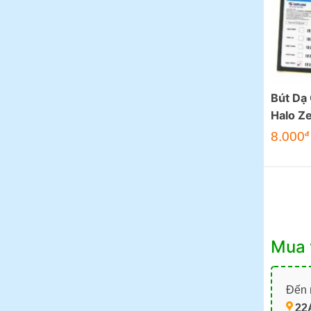
Bút Dạ
Halo Z
8.000
đ
Mua 
Đến m
22