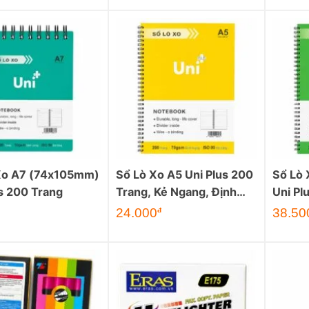
Xo A7 (74x105mm)
Sổ Lò Xo A5 Uni Plus 200
Sổ Lò 
s 200 Trang
Trang, Kẻ Ngang, Định
Uni Pl
Lượng 70gsm
70Gs
24.000
38.50
đ