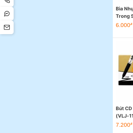
Bìa Nh
Trong 
6.000
đ
Bút CD 
(VLJ-1
7.200
đ