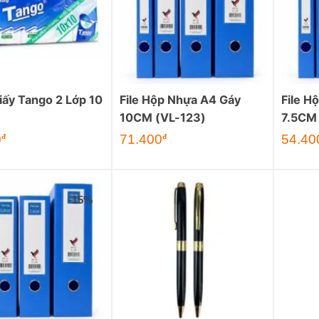
iấy Tango 2 Lớp 10
File Hộp Nhựa A4 Gáy
File H
10CM (VL-123)
7.5CM
Giá
Giá
Giá
0
71.400
54.40
đ
đ
gốc
hiện
gốc
là:
tại
là:
84.000đ.
là:
64.000đ
71.400đ.
-15%