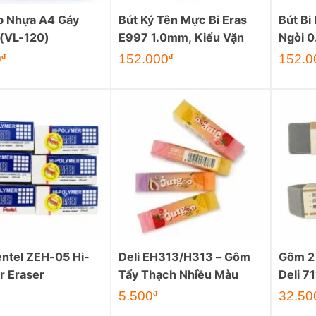
ộp Nhựa A4 Gáy
Bút Ký Tên Mực Bi Eras
Bút Bi
(VL-120)
E997 1.0mm, Kiểu Vặn
Ngòi 
Giá
0
152.000
152.0
đ
đ
hiện
tại
là:
39.100đ.
ntel ZEH-05 Hi-
Deli EH313/H313 – Gôm
Gôm 2
r Eraser
Tẩy Thạch Nhiều Màu
Deli 7
5.500
32.50
đ