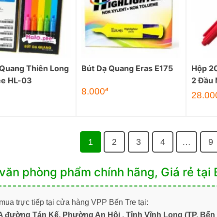
 Quang Thiên Long
Bút Dạ Quang Eras E175
Hộp 20
ee HL-03
2 Đầu
8.000
đ
28.00
1
2
3
4
…
9
văn phòng phẩm chính hãng, Giá rẻ tại 
ua trực tiếp tại cửa hàng VPP Bến Tre tại:
A đường Tán Kế, Phường An Hội , Tỉnh Vĩnh Long (TP. Bến 