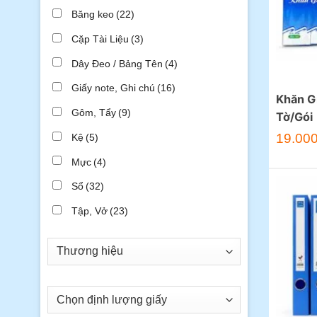
Băng keo
(22)
Cặp Tài Liệu
(3)
Dây Đeo / Bảng Tên
(4)
Giấy note, Ghi chú
(16)
Khăn G
Gôm, Tẩy
(9)
Tờ/Gói
19.00
Kệ
(5)
Mực
(4)
Sổ
(32)
Tập, Vở
(23)