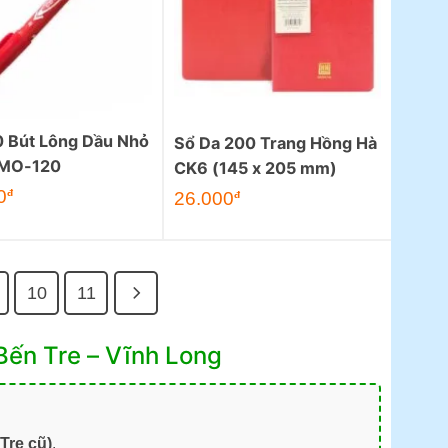
 Bút Lông Dầu Nhỏ
Sổ Da 200 Trang Hồng Hà
 MO-120
CK6 (145 x 205 mm)
0
đ
26.000
đ
10
11
Bến Tre – Vĩnh Long
Tre cũ)
.