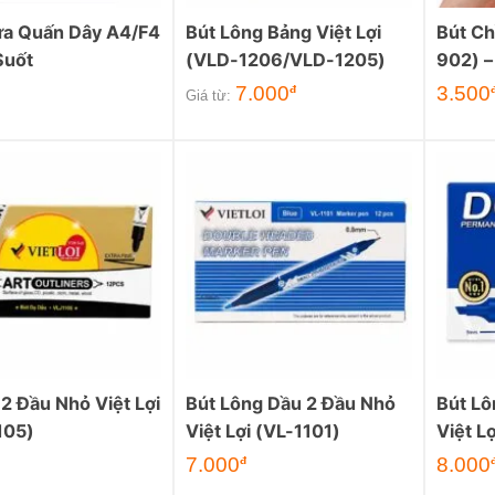
ựa Quấn Dây A4/F4
Bút Lông Bảng Việt Lợi
Bút Ch
Suốt
(VLD-1206/VLD-1205)
902) –
Sọc V
7.000
3.500
đ
Giá từ:
2 Đầu Nhỏ Việt Lợi
Bút Lông Dầu 2 Đầu Nhỏ
Bút Lô
105)
Việt Lợi (VL-1101)
Việt L
7.000
8.000
đ