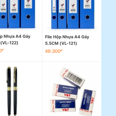
ộp Nhựa A4 Gáy
File Hộp Nhựa A4 Gáy
 (VL-122)
5.5CM (VL-121)
Giá
0
đ
Giá
Giá
49.300
đ
hiện
gốc
hiện
tại
là:
tại
.
là:
58.000đ.
là:
54.400đ.
49.300đ.