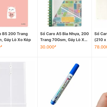
o B5 200 Trang
Sổ Caro A5 Bìa Nhựa, 200
Sổ Car
, Gáy Lò Xo Kép
Trang 70Gsm, Gáy Lò Xo
(210 
Đôi
Trang
0
30.000
78.00
đ
đ