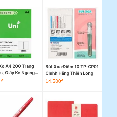
Xo A4 200 Trang
Bút Xóa Điểm 10 TP-CP01
us, Giấy Kẻ Ngang
Chính Hãng Thiên Long
m
0
đ
14.500
đ