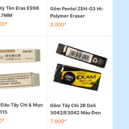
 Ký Tên Eras E998
Gôm Pentel ZEH-03 Hi-
0.7MM
Polymer Eraser
00
đ
3.000
đ
 Đầu Tẩy Chì & Mực
Gôm Tẩy Chì 2B Deli
1115
3042/E3042 Màu Đen
0
đ
7.900
đ