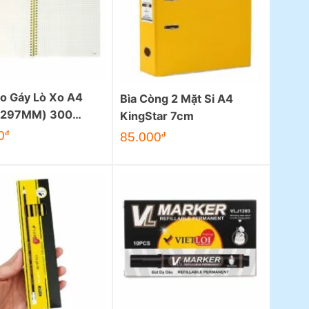
o Gáy Lò Xo A4
Bìa Còng 2 Mặt Si A4
x 297MM) 300
KingStar 7cm
0
đ
85.000
đ