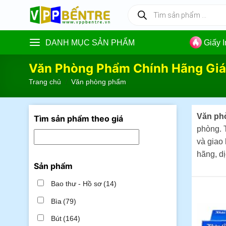
Skip
Tìm
kiếm
to
sản
content
phẩm
DANH MỤC SẢN PHẨM
Giấy 
Văn Phòng Phẩm Chính Hãng Giá
Trang chủ
/
Văn phòng phẩm
Văn ph
Tìm sản phẩm theo giá
phòng. T
và giao
hãng, dị
Sản phẩm
Bao thư - Hồ sơ
(14)
Bìa
(79)
Bút
(164)