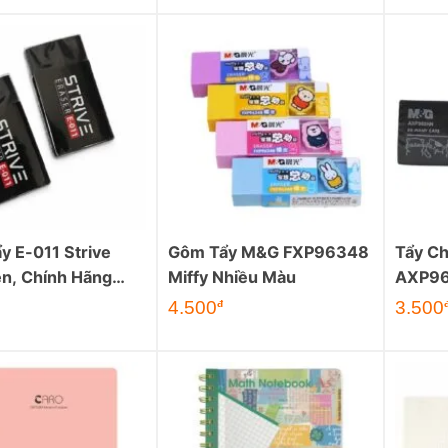
y E-011 Strive
Gôm Tẩy M&G FXP96348
Tẩy C
n, Chính Hãng
Miffy Nhiều Màu
AXP96
Long
4.500
3.500
đ