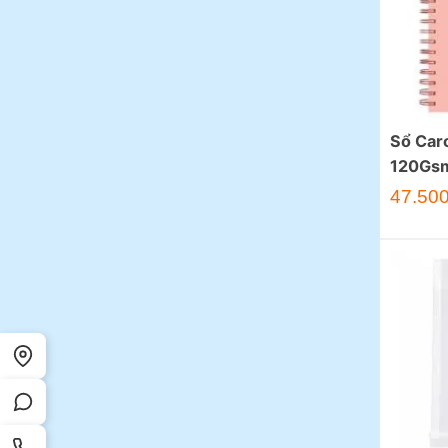
Sổ Car
120Gsm
47.50