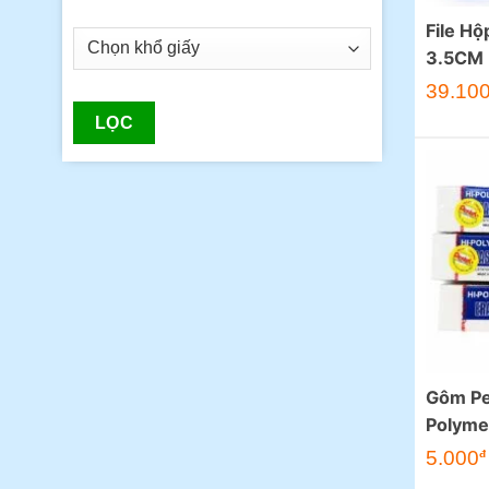
File H
3.5CM 
Giá
39.10
gốc
là:
LỌC
46.000đ.
Gôm Pe
Polyme
5.000
đ