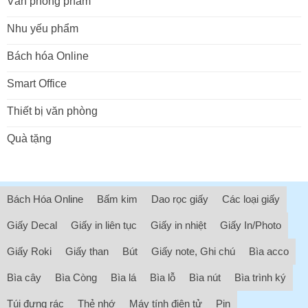
Văn phòng phẩm
Nhu yếu phẩm
Bách hóa Online
Smart Office
Thiết bị văn phòng
Quà tặng
Bách Hóa Online
Bấm kim
Dao rọc giấy
Các loại giấy
Giấy Decal
Giấy in liên tục
Giấy in nhiệt
Giấy In/Photo
Giấy Roki
Giấy than
Bút
Giấy note, Ghi chú
Bìa acco
Bìa cây
Bìa Còng
Bìa lá
Bìa lỗ
Bìa nút
Bìa trình ký
Túi đựng rác
Thẻ nhớ
Máy tính điện tử
Pin