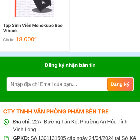
Tập Sinh Viên Monokubo Boo
Vibook
18.000
đ
Giá từ:
Đăng ký nhận bản tin
CTY TNHH VĂN PHÒNG PHẨM BẾN TRE
Địa chỉ:
22A, Đường Tán Kế, Phường An Hội, Tỉnh
Vĩnh Long
GPKD:
Số 1301131505 cấp ngày 24/04/2024 tại Sở Kế