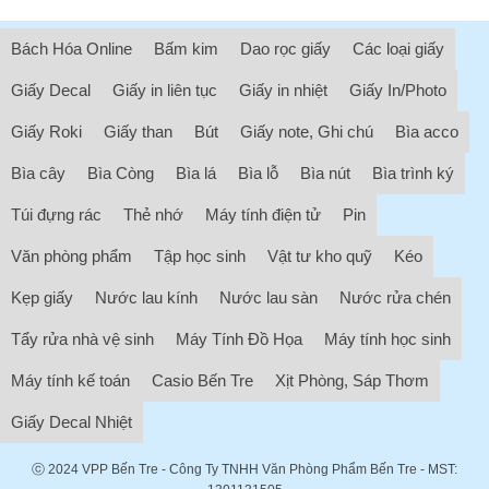
Bách Hóa Online
Bấm kim
Dao rọc giấy
Các loại giấy
Giấy Decal
Giấy in liên tục
Giấy in nhiệt
Giấy In/Photo
Giấy Roki
Giấy than
Bút
Giấy note, Ghi chú
Bìa acco
Bìa cây
Bìa Còng
Bìa lá
Bìa lỗ
Bìa nút
Bìa trình ký
Túi đựng rác
Thẻ nhớ
Máy tính điện tử
Pin
Văn phòng phẩm
Tập học sinh
Vật tư kho quỹ
Kéo
Kẹp giấy
Nước lau kính
Nước lau sàn
Nước rửa chén
Tẩy rửa nhà vệ sinh
Máy Tính Đồ Họa
Máy tính học sinh
Máy tính kế toán
Casio Bến Tre
Xịt Phòng, Sáp Thơm
Giấy Decal Nhiệt
ⓒ 2024
VPP Bến Tre
- Công Ty TNHH Văn Phòng Phẩm Bến Tre - MST: