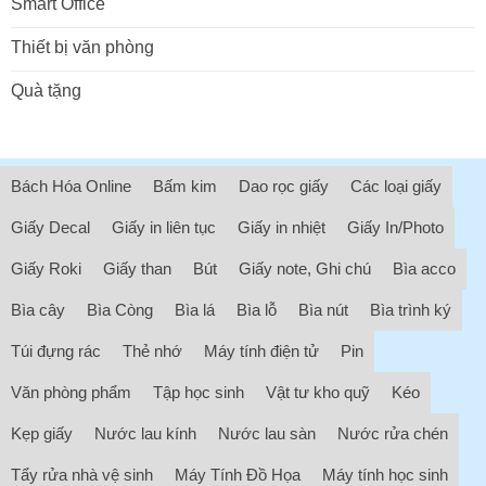
Smart Office
Thiết bị văn phòng
Quà tặng
Bách Hóa Online
Bấm kim
Dao rọc giấy
Các loại giấy
Giấy Decal
Giấy in liên tục
Giấy in nhiệt
Giấy In/Photo
Giấy Roki
Giấy than
Bút
Giấy note, Ghi chú
Bìa acco
Bìa cây
Bìa Còng
Bìa lá
Bìa lỗ
Bìa nút
Bìa trình ký
Túi đựng rác
Thẻ nhớ
Máy tính điện tử
Pin
Văn phòng phẩm
Tập học sinh
Vật tư kho quỹ
Kéo
Kẹp giấy
Nước lau kính
Nước lau sàn
Nước rửa chén
Tẩy rửa nhà vệ sinh
Máy Tính Đồ Họa
Máy tính học sinh