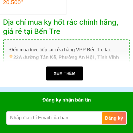
20.500
đ
Địa chỉ mua ky hốt rác chính hãng,
giá rẻ tại Bến Tre
Đến mua trực tiếp tại cửa hàng VPP Bến Tre tại:
22A đường Tán Kế, Phường An Hội , Tỉnh Vĩnh
Long (TP. Bến Tre cũ)
.
XEM THÊM
Giờ làm việc:
07h30 - 17h30
(Từ: Thứ 2 đến Thứ 7,
Chủ Nhật: Nghỉ)
Đặt mua online tại website
https://vppbentre.vn
Đăng ký nhận bản tin
Đặt mua qua điện thoại:
0869.03.9090
096.339.3566