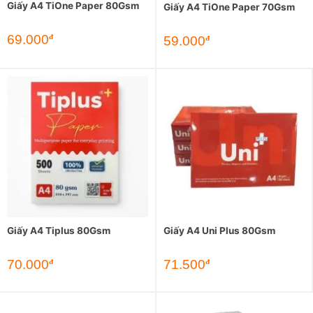
Giấy A4 TiOne Paper 80Gsm
Giấy A4 TiOne Paper 70Gsm
Giá
Giá
69.000
đ
Giá
Giá
59.000
đ
gốc
hiện
gốc
hiện
là:
tại
là:
tại
85.000đ.
là:
65.000đ.
là:
69.000đ.
59.000đ.
Giấy A4 Tiplus 80Gsm
Giấy A4 Uni Plus 80Gsm
70.000
71.500
đ
đ