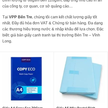
Định lượng từ 68gsm đến 120gsm, đáp ứng nhu cầu in ấn
của công ty, cơ quan, cơ sở quảng cáo…
Tại
VPP Bến Tre
, chúng tôi cam kết chất lượng giấy tốt
nhất. Đầy đủ hóa đơn VAT & Chứng từ bán hàng. Đa dạng
các thương hiệu trong nước & nhập khẩu để lựa chọn. Đặc
biệt: giá bán giấy cạnh tranh tại thị trường Bén Tre – Vĩnh
Long.
Giấy A4 Copy Eco 70Gsm
Giấy A5 Màu Pastel Định