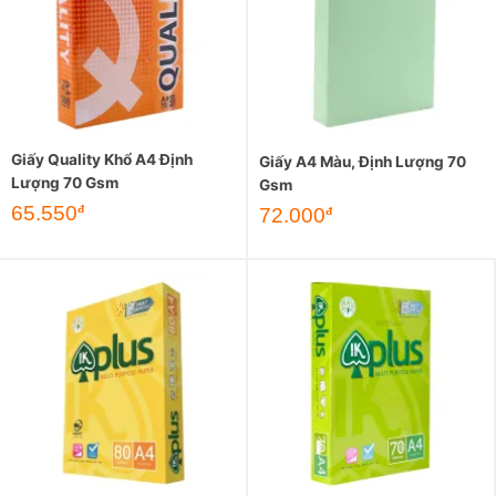
Giấy Quality Khổ A4 Định
Giấy A4 Màu, Định Lượng 70
Lượng 70 Gsm
Gsm
Giá
Giá
65.550
đ
72.000
đ
gốc
hiện
là:
tại
69.000đ.
là:
65.550đ.