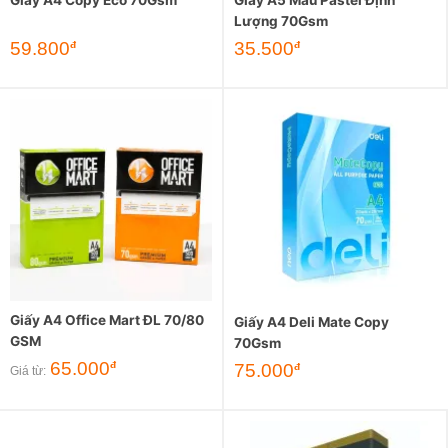
Lượng 70Gsm
59.800
35.500
đ
đ
Giấy A4 Office Mart ĐL 70/80
Giấy A4 Deli Mate Copy
GSM
70Gsm
65.000
đ
75.000
đ
Giá từ: