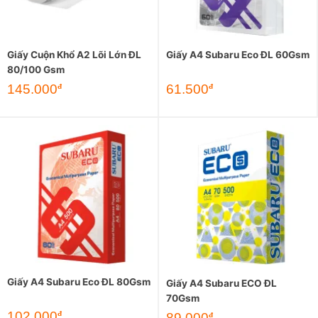
Giấy Cuộn Khổ A2 Lõi Lớn ĐL
Giấy A4 Subaru Eco ĐL 60Gsm
80/100 Gsm
145.000
61.500
đ
đ
Giấy A4 Subaru Eco ĐL 80Gsm
Giấy A4 Subaru ECO ĐL
70Gsm
102.000
đ
89.000
đ