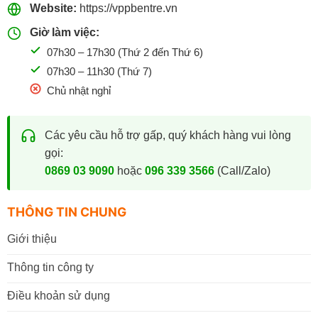
Giảm bụi giấy, hạn chế hao mòn máy in.
Website:
https://vppbentre.vn
Khả năng chống kẹt giấy tốt.
Giờ làm việc:
07h30 – 17h30 (Thứ 2 đến Thứ 6)
Màu sắc hiển thị rõ ràng, đồng đều.
07h30 – 11h30 (Thứ 7)
Thích hợp cho cả in hai mặt.
Chủ nhật nghỉ
Thương Hiệu Giấy Được Ưa Chuộng
Các yêu cầu hỗ trợ gấp, quý khách hàng vui lòng
Danh mục giấy in và giấy photo tại VPP Bến Tre bao gồm
gọi:
nhiều thương hiệu nổi tiếng. Như: Double A, IK Plus, IK
0869 03 9090
hoặc
096 339 3566
(Call/Zalo)
Natural, Excel, Idea, Hồng Hà và các dòng giấy văn phòng
chất lượng cao khác. Mỗi sản phẩm đều được lựa chọn kỹ
THÔNG TIN CHUNG
lưỡng nhằm đảm bảo chất lượng ổn định và hiệu quả sử
dụng lâu dài.
Giới thiệu
Mua Giấy In & Photo Chính Hãng Tại
Thông tin công ty
VPP Bến Tre
Điều khoản sử dụng