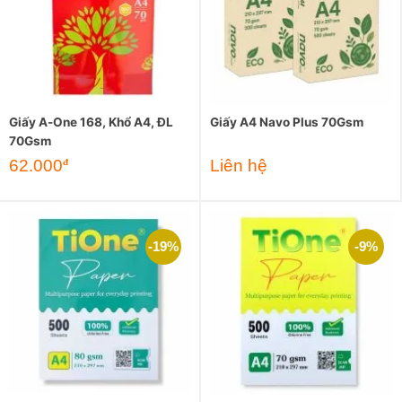
Giấy A-One 168, Khổ A4, ĐL
Giấy A4 Navo Plus 70Gsm
70Gsm
62.000
Liên hệ
đ
-19%
-9%