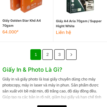
Giấy Golden Star Khổ A4
Giấy A4 Aria 70gsm / Supper
70gsm
Hight White
64.000
đ
Liên hệ
1
2
3
Giấy In & Photo Là Gì?
Giấy in và giấy photo là loại giấy chuyên dùng cho máy
photocopy, máy in laser và máy in phun. Sản phẩm được
sản xuất với bề mặt mịn, độ trắng cao, độ dày đồng đều.
Giúp tạo ra các bản in rõ nét, giảm bụi giấy và hạn chế tình
trạng kẹt giấy trong quá trình sử dụng.