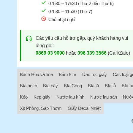
07h30 – 17h30 (Thứ 2 đến Thứ 6)
07h30 – 11h30 (Thứ 7)
Chủ nhật nghỉ
Các yêu cầu hỗ trợ gấp, quý khách hàng vui
lòng gọi:
0869 03 9090
hoặc
096 339 3566
(Call/Zalo)
Bách Hóa Online
Bấm kim
Dao rọc giấy
Các loại g
Bìa acco
Bìa cây
Bìa Còng
Bìa lá
Bìa lỗ
Bìa n
Kéo
Kẹp giấy
Nước lau kính
Nước lau sàn
Nước
Xịt Phòng, Sáp Thơm
Giấy Decal Nhiệt