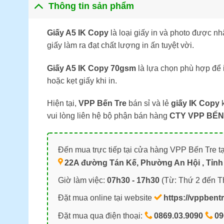
Thông tin sản phẩm
Giấy A5 IK Copy
là loại giấy in và photo được 
giấy làm ra đạt chất lượng in ấn tuyệt vời.
Giấy A5 IK Copy 70gsm
là lựa chọn phù hợp để i
hoặc kẹt giấy khi in.
Hiện tại,
VPP Bến Tre
bán sỉ và lẻ
giấy IK Copy
k
vui lòng liên hệ bộ phận bán hàng
CTY VPP BẾN
Đến mua trực tiếp tại cửa hàng VPP Bến Tre tạ
22A đường Tán Kế, Phường An Hội , Tỉnh 
Giờ làm việc:
07h30 - 17h30
(Từ: Thứ 2 đến T
Đặt mua online tại website
https://vppbent
Đặt mua qua điện thoại:
0869.03.9090
09