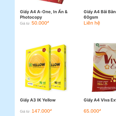
Giấy A4 A-One, In Ấn &
Giấy A4 Bãi Bằ
Photocopy
60gsm
50.000
Liên hệ
đ
Giá từ:
Giấy A3 IK Yellow
Giấy A4 Viva E
147.000
65.000
đ
đ
Giá từ: