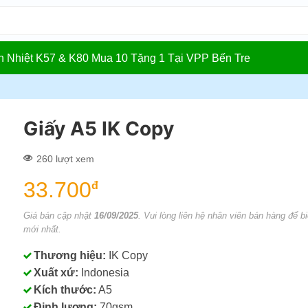
In Nhiệt K57 & K80 Mua 10 Tặng 1 Tại VPP Bến Tre
Giấy A5 IK Copy
260 lượt xem
33.700
đ
Giá bán cập nhật
16/09/2025
. Vui lòng liên hệ nhân viên bán hàng để bi
mới nhất.
Thương hiệu:
IK Copy
Xuất xứ:
Indonesia
Kích thước:
A5
Định lượng:
70gsm