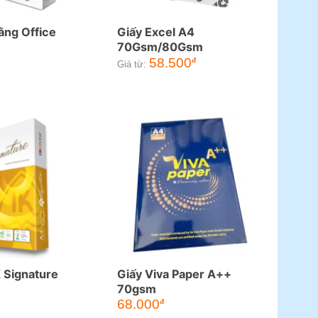
ằng Office
Giấy Excel A4
70Gsm/80Gsm
58.500
đ
Giá từ:
K Signature
Giấy Viva Paper A++
70gsm
68.000
đ