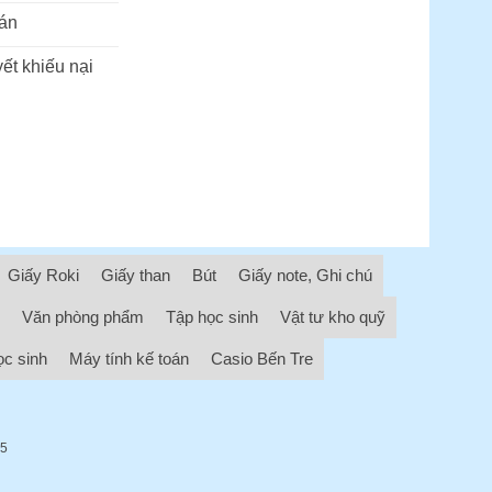
án
ết khiếu nại
Giấy Roki
Giấy than
Bút
Giấy note, Ghi chú
Văn phòng phẩm
Tập học sinh
Vật tư kho quỹ
ọc sinh
Máy tính kế toán
Casio Bến Tre
05