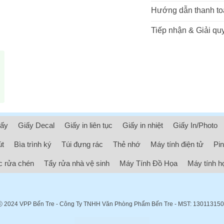
Hướng dẫn thanh to
Tiếp nhận & Giải quy
iấy
Giấy Decal
Giấy in liên tục
Giấy in nhiệt
Giấy In/Photo
út
Bìa trình ký
Túi đựng rác
Thẻ nhớ
Máy tính điện tử
Pin
 rửa chén
Tẩy rửa nhà vệ sinh
Máy Tính Đồ Họa
Máy tính h
ⓒ 2024
VPP Bến Tre
- Công Ty TNHH Văn Phòng Phẩm Bến Tre - MST: 13011315