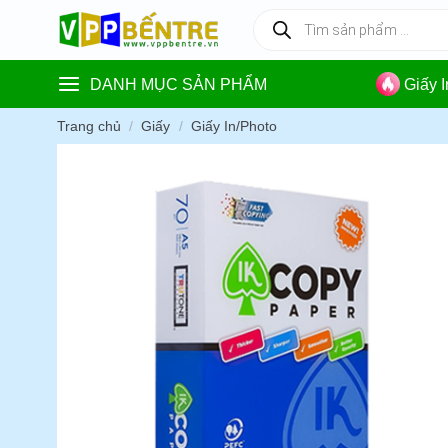
Skip
Tìm
kiếm
to
sản
content
phẩm
DANH MỤC SẢN PHẨM
Giấy 
Trang chủ
/
Giấy
/
Giấy In/Photo