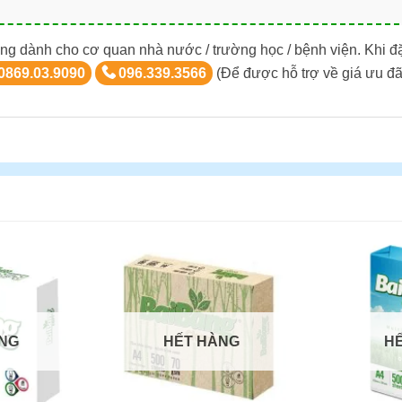
ng dành cho cơ quan nhà nước / trường học / bệnh viện. Khi đ
0869.03.9090
096.339.3566
(Để được hỗ trợ về giá ưu đã
NG
HẾT HÀNG
H