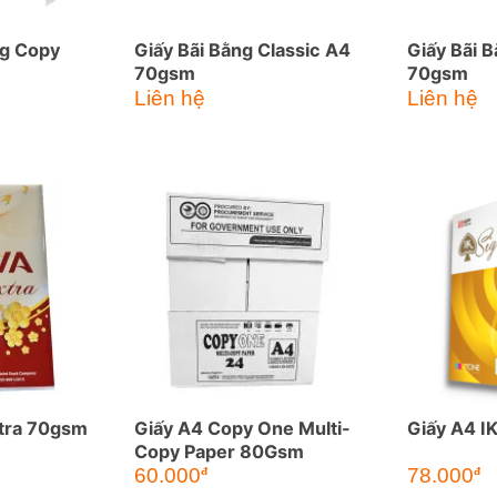
ng Copy
Giấy Bãi Bằng Classic A4
Giấy Bãi B
70gsm
70gsm
Liên hệ
Liên hệ
xtra 70gsm
Giấy A4 Copy One Multi-
Giấy A4 I
Copy Paper 80Gsm
60.000
78.000
đ
đ