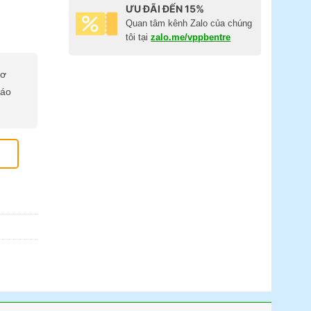
ƯU ĐÃI ĐẾN 15%
Quan tâm kênh Zalo của chúng
tôi tại
zalo.me/vppbentre
cơ
báo