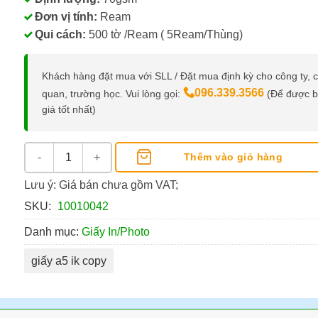
Đơn vị tính:
Ream
Qui cách:
500 tờ /Ream ( 5Ream/Thùng)
Khách hàng đặt mua với SLL / Đặt mua định kỳ cho công ty, 
096.339.3566
quan, trường học. Vui lòng gọi:
(Để được 
giá tốt nhất)
Giấy A5 IK Copy số lượng
Thêm vào giỏ hàng
Lưu ý: Giá bán chưa gồm VAT;
SKU:
10010042
Danh mục:
Giấy In/Photo
giấy a5 ik copy