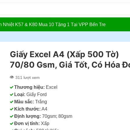
In Nhiệt K57 & K80 Mua 10 Tặng 1 Tại VPP Bến Tre
Giấy Excel A4 (Xấp 500 Tờ)
70/80 Gsm, Giá Tốt, Có Hóa Đ
311 lượt xem
Thương hiệu:
Excel
Loại:
Giấy Ford
Màu sắc:
Trắng
Kích thước:
A4
Định lượng:
70gsm; 80gsm
Đơn vị tính:
Xấp