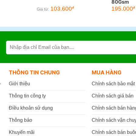
80Gsm
Giá
103.600
195.000
đ
đ
Giá từ:
gốc
là:
t
215.000đ.
l
THÔNG TIN CHUNG
MUA HÀNG
,
Giới thiệu
Chính sách bảo mật
Thông tin công ty
Chính sách giá bán
Điều khoản sử dụng
Chính sách bán hàn
Thông báo
Chính sách vận chu
Khuyến mãi
Chính sách bán buô