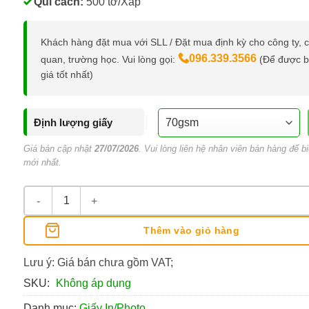
Qui cách:
500 tờ/Xấp
Khách hàng đặt mua với SLL / Đặt mua định kỳ cho công ty, 
096.339.3566
quan, trường học. Vui lòng gọi:
(Để được 
giá tốt nhất)
Định lượng giấy
Giá bán cập nhật
27/07/2026
. Vui lòng liên hệ nhân viên bán hàng để bi
mới nhất.
Giấy Excel A4 70Gsm/80Gsm số lượng
Thêm vào giỏ hàng
Lưu ý: Giá bán chưa gồm VAT;
SKU:
Không áp dụng
Danh mục:
Giấy In/Photo