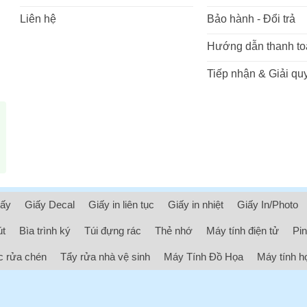
Liên hệ
Bảo hành - Đổi trả
Hướng dẫn thanh to
Tiếp nhận & Giải quy
iấy
Giấy Decal
Giấy in liên tục
Giấy in nhiệt
Giấy In/Photo
út
Bìa trình ký
Túi đựng rác
Thẻ nhớ
Máy tính điện tử
Pin
 rửa chén
Tẩy rửa nhà vệ sinh
Máy Tính Đồ Họa
Máy tính h