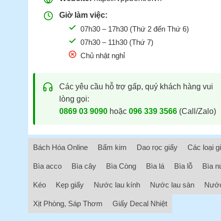
Giờ làm việc:
07h30 – 17h30 (Thứ 2 đến Thứ 6)
07h30 – 11h30 (Thứ 7)
Chủ nhật nghỉ
Các yêu cầu hỗ trợ gấp, quý khách hàng vui
lòng gọi:
0869 03 9090
hoặc
096 339 3566
(Call/Zalo)
Bách Hóa Online
Bấm kim
Dao rọc giấy
Các loại g
Bìa acco
Bìa cây
Bìa Còng
Bìa lá
Bìa lỗ
Bìa n
Kéo
Kẹp giấy
Nước lau kính
Nước lau sàn
Nước
Xịt Phòng, Sáp Thơm
Giấy Decal Nhiệt