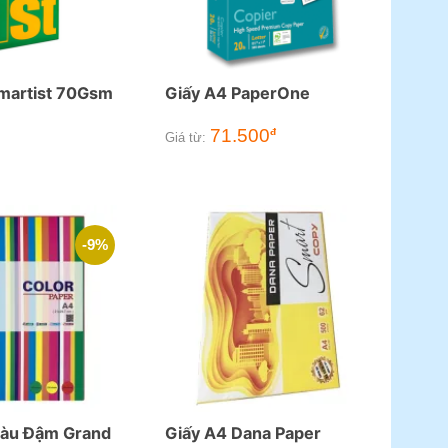
martist 70Gsm
Giấy A4 PaperOne
71.500
đ
Giá từ:
-9%
Màu Đậm Grand
Giấy A4 Dana Paper