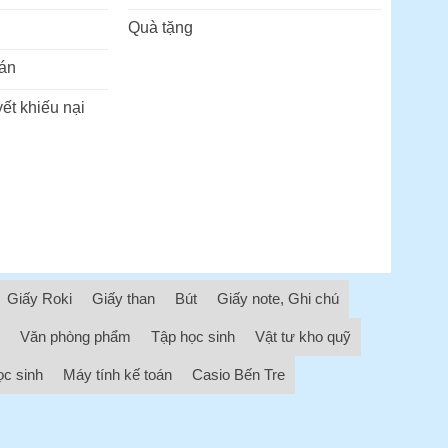
Quà tặng
án
ết khiếu nại
Giấy Roki
Giấy than
Bút
Giấy note, Ghi chú
Văn phòng phẩm
Tập học sinh
Vật tư kho quỹ
ọc sinh
Máy tính kế toán
Casio Bến Tre