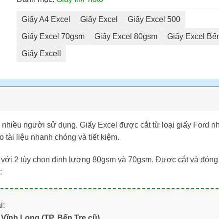
Giấy A4 Excel
Giấy Excel
Giấy Excel 500
Giấy Excel 70gsm
Giấy Excel 80gsm
Giấy Excel Bế
Giấy Excell
c nhiều người sử dụng. Giấy Excel được cắt từ loại giấy Ford n
o tài liệu nhanh chóng và tiết kiệm.
với 2 tùy chọn đinh lượng 80gsm và 70gsm. Được cắt và đóng 
:
i:
Vĩnh Long (TP. Bến Tre cũ)
.