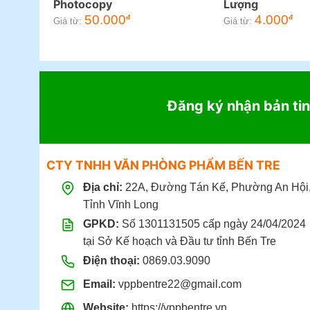
Photocopy
Lượng
50.000
4.000
đ
đ
Giá từ:
Giá từ:
Đăng ký nhận bản tin
CTY TNHH VĂN PHÒNG PHẨM BẾN TRE
Địa chỉ:
22A, Đường Tán Kế, Phường An Hội
Tỉnh Vĩnh Long
GPKD:
Số 1301131505 cấp ngày 24/04/2024
tại Sở Kế hoạch và Đầu tư tỉnh Bến Tre
Điện thoại:
0869.03.9090
Email:
vppbentre22@gmail.com
Website:
https://vppbentre.vn