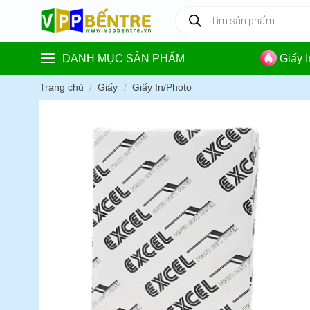
Skip
Tìm
kiếm
to
sản
content
phẩm
DANH MỤC SẢN PHẨM
Giấy 
Trang chủ
/
Giấy
/
Giấy In/Photo