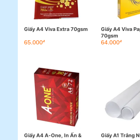
Giấy A4 Viva Extra 70gsm
Giấy A4 Viva Pa
70gsm
65.000
64.000
đ
đ
Giấy A4 A-One, In Ấn &
Giấy A1 Trắng N