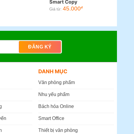
Smart Copy
Giá
45.000
đ
Giá từ:
hiện
ại
à:
195.000đ.
DANH MỤC
Văn phòng phẩm
Nhu yếu phẩm
g
Bách hóa Online
yển
Smart Office
n
Thiết bị văn phòng