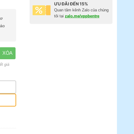
ƯU ĐÃI ĐẾN 15%
Quan tâm kênh Zalo của chúng
tôi tại
zalo.me/vppbentre
cơ
báo
XÓA
ết giá