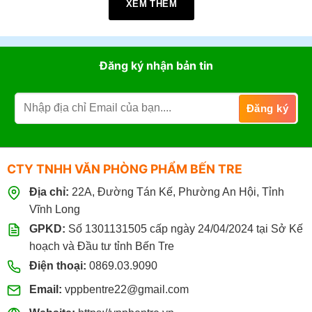
XEM THÊM
Giờ làm việc:
07h30 - 17h30
(Từ: Thứ 2 đến Thứ 7,
Chủ Nhật: Nghỉ)
Đặt mua online tại website
https://vppbentre.vn
Đăng ký nhận bản tin
Đặt mua qua điện thoại:
0869.03.9090
096.339.3566
CTY TNHH VĂN PHÒNG PHẨM BẾN TRE
Địa chỉ:
22A, Đường Tán Kế, Phường An Hội, Tỉnh
Vĩnh Long
GPKD:
Số 1301131505 cấp ngày 24/04/2024 tại Sở Kế
hoạch và Đầu tư tỉnh Bến Tre
Điện thoại:
0869.03.9090
Email:
vppbentre22@gmail.com