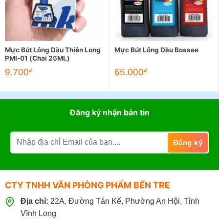
Mực Bút Lông Dầu Thiên Long
Mực Bút Lông Dầu Bossee
PMI-01 (Chai 25ML)
9.700
65.000
đ
đ
Đăng ký nhận bản tin
CTY TNHH VĂN PHÒNG PHẨM BẾN TRE
Địa chỉ:
22A, Đường Tán Kế, Phường An Hội, Tỉnh
Vĩnh Long