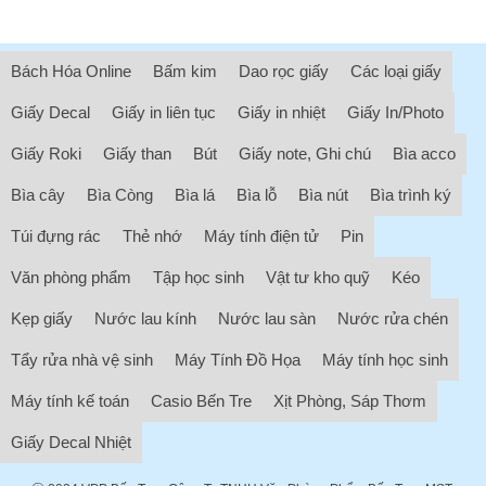
Bách Hóa Online
Bấm kim
Dao rọc giấy
Các loại giấy
Giấy Decal
Giấy in liên tục
Giấy in nhiệt
Giấy In/Photo
Giấy Roki
Giấy than
Bút
Giấy note, Ghi chú
Bìa acco
Bìa cây
Bìa Còng
Bìa lá
Bìa lỗ
Bìa nút
Bìa trình ký
Túi đựng rác
Thẻ nhớ
Máy tính điện tử
Pin
Văn phòng phẩm
Tập học sinh
Vật tư kho quỹ
Kéo
Kẹp giấy
Nước lau kính
Nước lau sàn
Nước rửa chén
Tẩy rửa nhà vệ sinh
Máy Tính Đồ Họa
Máy tính học sinh
Máy tính kế toán
Casio Bến Tre
Xịt Phòng, Sáp Thơm
Giấy Decal Nhiệt