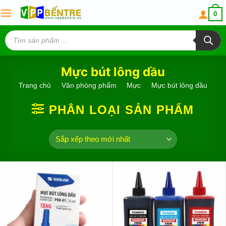
Skip
0
to
content
Tìm
kiếm
sản
phẩm
Mực bút lông dầu
Trang chủ
/
Văn phòng phẩm
/
Mực
/
Mực bút lông dầu
PHÂN LOẠI SẢN PHẨM