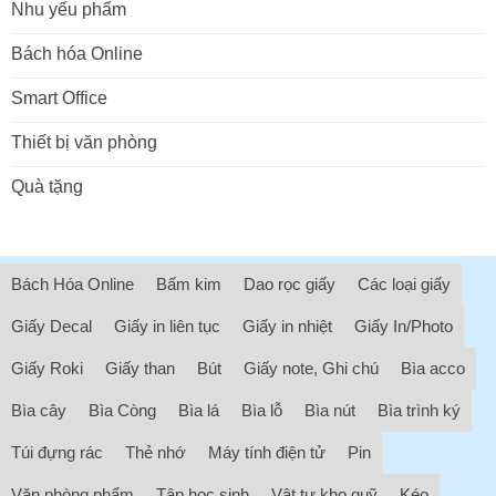
Nhu yếu phẩm
Bách hóa Online
Smart Office
Thiết bị văn phòng
Quà tặng
Bách Hóa Online
Bấm kim
Dao rọc giấy
Các loại giấy
Giấy Decal
Giấy in liên tục
Giấy in nhiệt
Giấy In/Photo
Giấy Roki
Giấy than
Bút
Giấy note, Ghi chú
Bìa acco
Bìa cây
Bìa Còng
Bìa lá
Bìa lỗ
Bìa nút
Bìa trình ký
Túi đựng rác
Thẻ nhớ
Máy tính điện tử
Pin
Văn phòng phẩm
Tập học sinh
Vật tư kho quỹ
Kéo