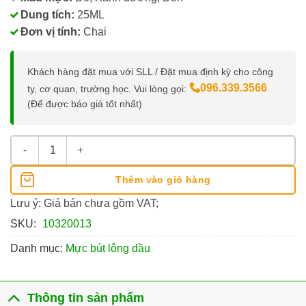
Dung tích:
25ML
Đơn vị tính:
Chai
Khách hàng đặt mua với SLL / Đặt mua định kỳ cho công
096.339.3566
ty, cơ quan, trường học. Vui lòng gọi:
(Để được báo giá tốt nhất)
Mực Bút Lông Dầu Thiên Long PMI-01 (Chai 25ML) số lượng
Thêm vào giỏ hàng
Lưu ý: Giá bán chưa gồm VAT;
SKU:
10320013
Danh mục:
Mực bút lông dầu
Thông tin sản phẩm