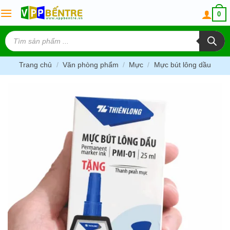
Skip
0
to
content
Tìm
kiếm
sản
phẩm
Trang chủ
/
Văn phòng phẩm
/
Mực
/
Mực bút lông dầu