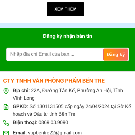
Long (TP. Bến Tre cũ)
.
XEM THÊM
Giờ làm việc:
07h30 - 17h30
(Từ: Thứ 2 đến Thứ 7,
Chủ Nhật: Nghỉ)
Đặt mua online tại website
https://vppbentre.vn
Đăng ký nhận bản tin
Đặt mua qua điện thoại:
0869.03.9090
096.339.3566
CTY TNHH VĂN PHÒNG PHẨM BẾN TRE
Địa chỉ:
22A, Đường Tán Kế, Phường An Hội, Tỉnh
Vĩnh Long
GPKD:
Số 1301131505 cấp ngày 24/04/2024 tại Sở Kế
hoạch và Đầu tư tỉnh Bến Tre
Điện thoại:
0869.03.9090
Email:
vppbentre22@gmail.com