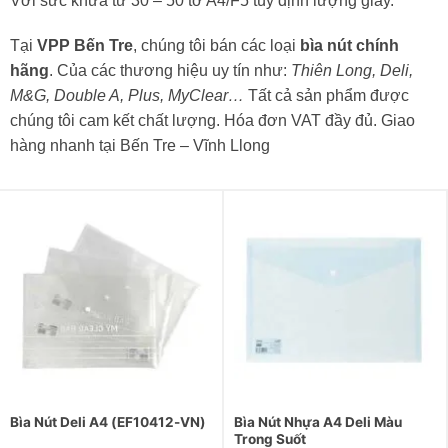
Với sức khứa từ 30 – 50 tờ A4/F5 tùy định lượng giấy.
Tại
VPP Bến Tre
, chúng tôi bán các loại
bìa nút chính
hãng
. Của các thương hiệu uy tín như:
Thiên Long, Deli,
M&G, Double A, Plus, MyClear…
Tất cả sản phẩm được
chúng tôi cam kết chất lượng. Hóa đơn VAT đầy đủ. Giao
hàng nhanh tại Bến Tre – Vĩnh Llong
Bìa Nút Deli A4 (EF10412-VN)
Bìa Nút Nhựa A4 Deli Màu
Trong Suốt