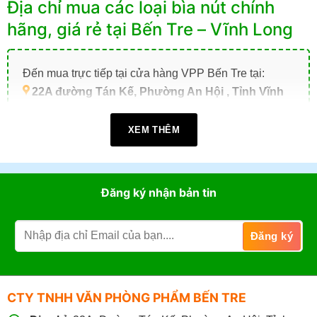
Địa chỉ mua các loại bìa nút chính
hãng, giá rẻ tại Bến Tre – Vĩnh Long
Đến mua trực tiếp tại cửa hàng VPP Bến Tre tại:
22A đường Tán Kế, Phường An Hội , Tỉnh Vĩnh
Long (TP. Bến Tre cũ)
.
XEM THÊM
Giờ làm việc:
07h30 - 17h30
(Từ: Thứ 2 đến Thứ 7,
Chủ Nhật: Nghỉ)
Đặt mua online tại website
https://vppbentre.vn
Đăng ký nhận bản tin
Đặt mua qua điện thoại:
0869.03.9090
096.339.3566
CTY TNHH VĂN PHÒNG PHẨM BẾN TRE