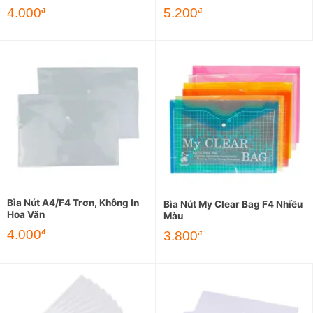
4.000
5.200
đ
đ
Bìa Nút A4/F4 Trơn, Không In
Bìa Nút My Clear Bag F4 Nhiều
Hoa Văn
Màu
4.000
đ
3.800
đ