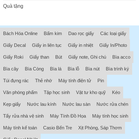
Quà tặng
Bách Hóa Online
Bấm kim
Dao rọc giấy
Các loại giấy
Giấy Decal
Giấy in liên tục
Giấy in nhiệt
Giấy In/Photo
Giấy Roki
Giấy than
Bút
Giấy note, Ghi chú
Bìa acco
Bìa cây
Bìa Còng
Bìa lá
Bìa lỗ
Bìa nút
Bìa trình ký
Túi đựng rác
Thẻ nhớ
Máy tính điện tử
Pin
Văn phòng phẩm
Tập học sinh
Vật tư kho quỹ
Kéo
Kẹp giấy
Nước lau kính
Nước lau sàn
Nước rửa chén
Tẩy rửa nhà vệ sinh
Máy Tính Đồ Họa
Máy tính học sinh
Máy tính kế toán
Casio Bến Tre
Xịt Phòng, Sáp Thơm