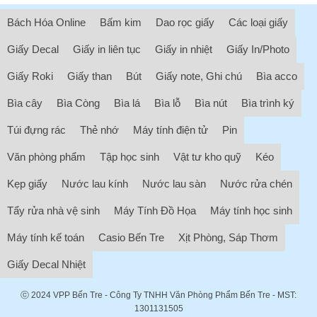
Bách Hóa Online
Bấm kim
Dao rọc giấy
Các loại giấy
Giấy Decal
Giấy in liên tục
Giấy in nhiệt
Giấy In/Photo
Giấy Roki
Giấy than
Bút
Giấy note, Ghi chú
Bìa acco
Bìa cây
Bìa Còng
Bìa lá
Bìa lỗ
Bìa nút
Bìa trình ký
Túi đựng rác
Thẻ nhớ
Máy tính điện tử
Pin
Văn phòng phẩm
Tập học sinh
Vật tư kho quỹ
Kéo
Kẹp giấy
Nước lau kính
Nước lau sàn
Nước rửa chén
Tẩy rửa nhà vệ sinh
Máy Tính Đồ Họa
Máy tính học sinh
Máy tính kế toán
Casio Bến Tre
Xịt Phòng, Sáp Thơm
Giấy Decal Nhiệt
ⓒ 2024
VPP Bến Tre
- Công Ty TNHH Văn Phòng Phẩm Bến Tre - MST:
1301131505