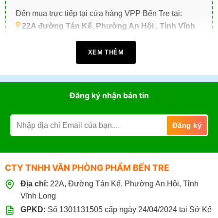
Đến mua trực tiếp tại cửa hàng VPP Bến Tre tại:
22A đường Tán Kế, Phường An Hội , Tỉnh Vĩnh
Long (TP. Bến Tre cũ)
.
XEM THÊM
Giờ làm việc:
07h30 - 17h30
(Từ: Thứ 2 đến Thứ 7,
Chủ Nhật: Nghỉ)
Đặt mua online tại website
https://vppbentre.vn
Đăng ký nhận bản tin
Đặt mua qua điện thoại:
0869.03.9090
096.339.3566
CTY TNHH VĂN PHÒNG PHẨM BẾN TRE
Địa chỉ:
22A, Đường Tán Kế, Phường An Hội, Tỉnh
Vĩnh Long
GPKD:
Số 1301131505 cấp ngày 24/04/2024 tại Sở Kế