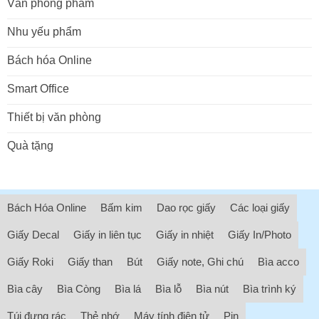
Văn phòng phẩm
Nhu yếu phẩm
Bách hóa Online
Smart Office
Thiết bị văn phòng
Quà tặng
Bách Hóa Online
Bấm kim
Dao rọc giấy
Các loại giấy
Giấy Decal
Giấy in liên tục
Giấy in nhiệt
Giấy In/Photo
Giấy Roki
Giấy than
Bút
Giấy note, Ghi chú
Bìa acco
Bìa cây
Bìa Còng
Bìa lá
Bìa lỗ
Bìa nút
Bìa trình ký
Túi đựng rác
Thẻ nhớ
Máy tính điện tử
Pin