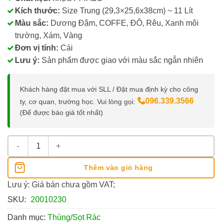
Kích thước:
Size Trung (29,3×25,6x38cm) ~ 11 Lít
Màu sắc:
Dương Đậm, COFFE, ĐÔ, Rêu, Xanh môi
trường, Xám, Vàng
Đơn vị tính:
Cái
Lưu ý:
Sản phẩm được giao với màu sắc ngẫn nhiên
Khách hàng đặt mua với SLL / Đặt mua định kỳ cho công
096.339.3566
ty, cơ quan, trường học. Vui lòng gọi:
(Để được báo giá tốt nhất)
Thùng Rác Đạp Tân Lập Thành, Size Trung số lượng
Thêm vào giỏ hàng
Lưu ý: Giá bán chưa gồm VAT;
SKU:
20010230
Danh mục:
Thùng/Sọt Rác