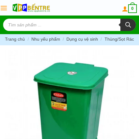
Skip
0
to
content
Tìm
kiếm
sản
phẩm
Trang chủ
/
Nhu yếu phẩm
/
Dụng cụ vệ sinh
/
Thùng/Sọt Rác