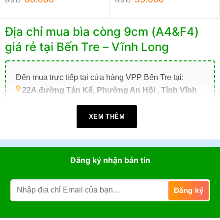
Giá từ:
Giá từ:
Địa chỉ mua bìa còng 9cm (A4&F4)
giá rẻ tại Bến Tre – Vĩnh Long
Đến mua trực tiếp tại cửa hàng VPP Bến Tre tại:
22A đường Tán Kế, Phường An Hội , Tỉnh Vĩnh
Long (TP. Bến Tre cũ)
.
XEM THÊM
Giờ làm việc:
07h30 - 17h30
(Từ: Thứ 2 đến Thứ 7,
Chủ Nhật: Nghỉ)
Đặt mua online tại website
https://vppbentre.vn
Đăng ký nhận bản tin
Đặt mua qua điện thoại:
0869.03.9090
096.339.3566