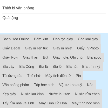
Thiết bị văn phòng
Quà tặng
Bách Hóa Online
Bấm kim
Dao rọc giấy
Các loại giấy
Giấy Decal
Giấy in liên tục
Giấy in nhiệt
Giấy In/Photo
Giấy Roki
Giấy than
Bút
Giấy note, Ghi chú
Bìa acco
Bìa cây
Bìa Còng
Bìa lá
Bìa lỗ
Bìa nút
Bìa trình ký
Túi đựng rác
Thẻ nhớ
Máy tính điện tử
Pin
Văn phòng phẩm
Tập học sinh
Vật tư kho quỹ
Kéo
Kẹp giấy
Nước lau kính
Nước lau sàn
Nước rửa chén
Tẩy rửa nhà vệ sinh
Máy Tính Đồ Họa
Máy tính học sinh