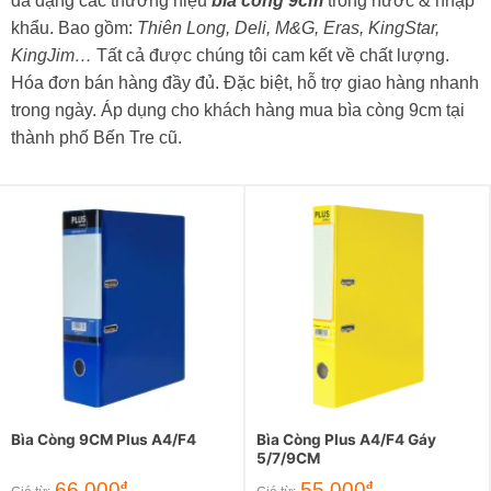
đa dạng các thương hiệu
bìa còng 9cm
trong nước & nhập
khẩu. Bao gồm:
Thiên Long, Deli, M&G, Eras, KingStar,
KingJim…
Tất cả được chúng tôi cam kết về chất lượng.
Hóa đơn bán hàng đầy đủ. Đặc biệt, hỗ trợ giao hàng nhanh
trong ngày. Áp dụng cho khách hàng mua bìa còng 9cm tại
thành phố Bến Tre cũ.
Bìa Còng 9CM Plus A4/F4
Bìa Còng Plus A4/F4 Gáy
5/7/9CM
66.000
55.000
đ
đ