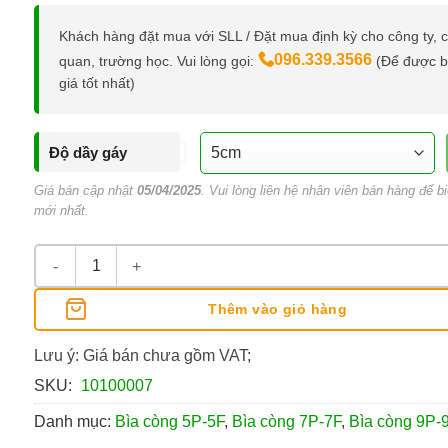
Khách hàng đặt mua với SLL / Đặt mua định kỳ cho công ty, 
096.339.3566
quan, trường học. Vui lòng gọi:
(Để được 
giá tốt nhất)
Độ dầy gáy
Giá bán cập nhật
05/04/2025
. Vui lòng liên hệ nhân viên bán hàng để bi
mới nhất.
Bìa Còng Plus A4/F4 Gáy 5/7/9CM số lượng
Thêm vào giỏ hàng
Lưu ý: Giá bán chưa gồm VAT;
SKU:
10100007
Danh mục:
Bìa còng 5P-5F
,
Bìa còng 7P-7F
,
Bìa còng 9P-