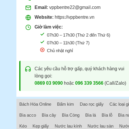
Email:
vppbentre22@gmail.com
Website:
https://vppbentre.vn
Giờ làm việc:
07h30 – 17h30 (Thứ 2 đến Thứ 6)
07h30 – 11h30 (Thứ 7)
Chủ nhật nghỉ
Các yêu cầu hỗ trợ gấp, quý khách hàng vui
lòng gọi:
0869 03 9090
hoặc
096 339 3566
(Call/Zalo)
Bách Hóa Online
Bấm kim
Dao rọc giấy
Các loại g
Bìa acco
Bìa cây
Bìa Còng
Bìa lá
Bìa lỗ
Bìa n
Kéo
Kẹp giấy
Nước lau kính
Nước lau sàn
Nước