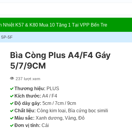
In Nhiệt K57 & K80 Mua 10 Tặng 1 Tại VPP Bến Tre
g 5P-5F
Bìa Còng Plus A4/F4 Gáy
5/7/9CM
237 lượt xem
Thương hiệu:
PLUS
Kích thước:
A4 / F4
Độ dày gáy:
5cm / 7cm / 9cm
Chất liệu:
Còng kim loại, Bìa cứng bọc simili
Màu sắc:
Xanh dương, Vàng, Đỏ
Đơn vị tính:
Cái