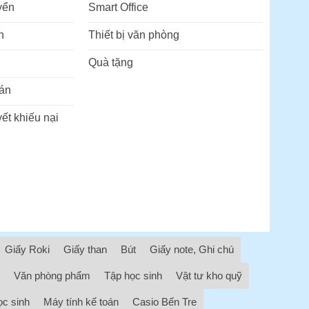
yển
Smart Office
n
Thiết bị văn phòng
Quà tặng
án
ết khiếu nại
Giấy Roki
Giấy than
Bút
Giấy note, Ghi chú
Văn phòng phẩm
Tập học sinh
Vật tư kho quỹ
ọc sinh
Máy tính kế toán
Casio Bến Tre