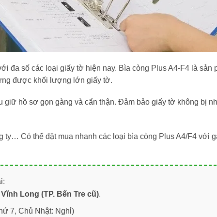
 đa số các loại giấy tờ hiện nay. Bìa còng Plus A4-F4 là sản p
ựng được khối lượng lớn giấy tờ.
ưu giữ hồ sơ gọn gàng và cẩn thận. Đảm bảo giấy tờ không bị nh
g ty… Có thể đặt mua nhanh các loại bìa còng Plus A4/F4 với 
i:
Vĩnh Long (TP. Bến Tre cũ)
.
hứ 7, Chủ Nhật: Nghỉ)