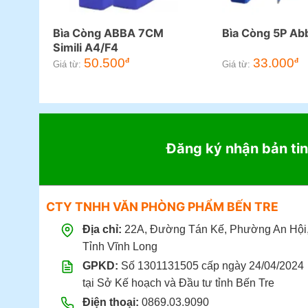
Bìa Còng ABBA 7CM
Bìa Còng 5P Ab
Simili A4/F4
50.500
33.000
đ
đ
Giá từ:
Giá từ:
Đăng ký nhận bản tin
CTY TNHH VĂN PHÒNG PHẨM BẾN TRE
Địa chỉ:
22A, Đường Tán Kế, Phường An Hội
Tỉnh Vĩnh Long
GPKD:
Số 1301131505 cấp ngày 24/04/2024
tại Sở Kế hoạch và Đầu tư tỉnh Bến Tre
Điện thoại:
0869.03.9090