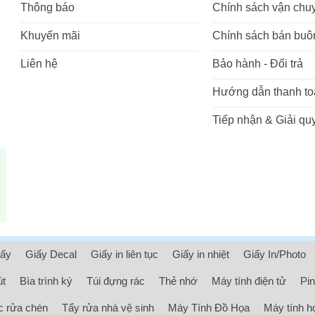
Thông báo
Chính sách vận chu
Khuyến mãi
Chính sách bán buô
Liên hệ
Bảo hành - Đổi trả
Hướng dẫn thanh to
Tiếp nhận & Giải quy
iấy
Giấy Decal
Giấy in liên tục
Giấy in nhiệt
Giấy In/Photo
út
Bìa trình ký
Túi đựng rác
Thẻ nhớ
Máy tính điện tử
Pin
 rửa chén
Tẩy rửa nhà vệ sinh
Máy Tính Đồ Họa
Máy tính h