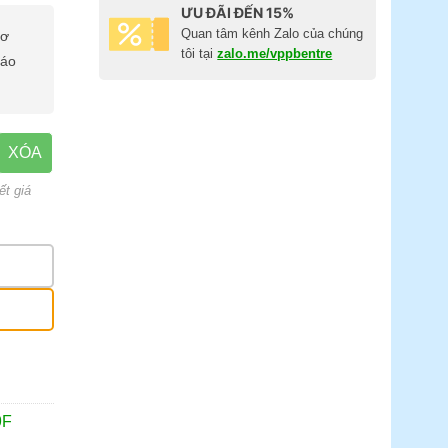
ƯU ĐÃI ĐẾN 15%
Quan tâm kênh Zalo của chúng
cơ
tôi tại
zalo.me/vppbentre
báo
XÓA
ết giá
9F