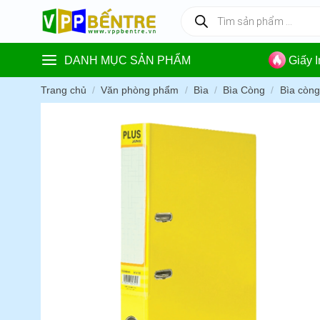
Skip
Tìm
kiếm
to
sản
content
phẩm
DANH MỤC SẢN PHẨM
Giấy 
Trang chủ
/
Văn phòng phẩm
/
Bìa
/
Bìa Còng
/
Bìa còn