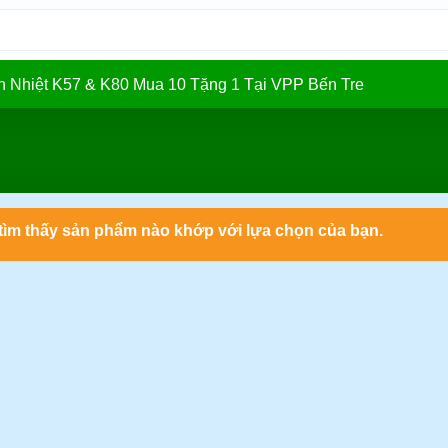
In Nhiệt K57 & K80 Mua 10 Tặng 1 Tại VPP Bến Tre
ìm thấy sản phẩm nào khớp với lựa chọn của bạn.