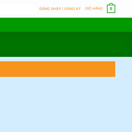
GIỎ HÀNG
0
ĐĂNG NHẬP / ĐĂNG KÝ