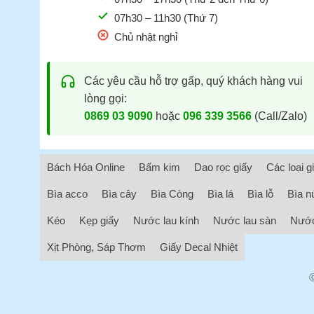
07h30 – 11h30 (Thứ 7)
Chủ nhật nghỉ
Các yêu cầu hỗ trợ gấp, quý khách hàng vui
lòng gọi:
0869 03 9090
hoặc
096 339 3566
(Call/Zalo)
Bách Hóa Online
Bấm kim
Dao rọc giấy
Các loại g
Bìa acco
Bìa cây
Bìa Còng
Bìa lá
Bìa lỗ
Bìa n
Kéo
Kẹp giấy
Nước lau kính
Nước lau sàn
Nước
Xịt Phòng, Sáp Thơm
Giấy Decal Nhiệt