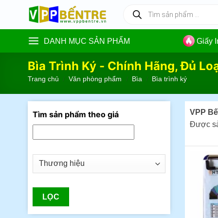
Skip
Tìm
kiếm
to
sản
content
phẩm
DANH MỤC SẢN PHẨM
Giấy 
Bìa Trình Ký - Chính Hãng, Đủ Loạ
Trang chủ
/
Văn phòng phẩm
/
Bìa
/
Bìa trình ký
VPP Bế
Tìm sản phẩm theo giá
Được sản
LỌC