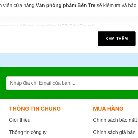
ân viên cửa hàng
Văn phòng phẩm Bến Tre
sẽ kiểm tra và báo 
ua trực tiếp tại cửa hàng VPP Bến Tre tại:
A đường Tán Kế, Phường An Hội , Tỉnh Vĩnh Long (TP. Bến 
XEM THÊM
làm việc:
07h30 - 17h30
(Từ: Thứ 2 đến Thứ 7, Chủ Nhật: Nghỉ
mua online tại website
https://vppbentre.vn
mua qua điện thoại:
0869.03.9090
096.339.3566
THÔNG TIN CHUNG
MUA HÀNG
,
Giới thiệu
Chính sách bảo mật
Thông tin công ty
Chính sách giá bán