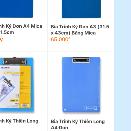
ình Ký Đơn A4 Mica
Bìa Trình Ký Đơn A3 (31.5
21.5cm
x 43cm) Bằng Mica
hệ
65.000
đ
ình Ký Thiên Long
Bìa Trình Ký Thiên Long
A4 Đơn