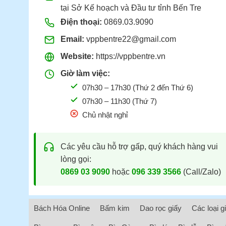
tại Sở Kế hoạch và Đầu tư tỉnh Bến Tre
Điện thoại:
0869.03.9090
Email:
vppbentre22@gmail.com
Website:
https://vppbentre.vn
Giờ làm việc:
07h30 – 17h30 (Thứ 2 đến Thứ 6)
07h30 – 11h30 (Thứ 7)
Chủ nhật nghỉ
Các yêu cầu hỗ trợ gấp, quý khách hàng vui
lòng gọi:
0869 03 9090
hoặc
096 339 3566
(Call/Zalo)
Bách Hóa Online
Bấm kim
Dao rọc giấy
Các loại g