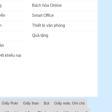
g
Bách hóa Online
yển
Smart Office
n
Thiết bị văn phòng
Quà tặng
án
ết khiếu nại
Giấy Roki
Giấy than
Bút
Giấy note, Ghi chú