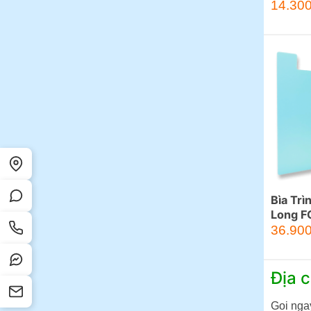
14.30
Bìa Trì
Long 
36.90
Địa c
Goi nga