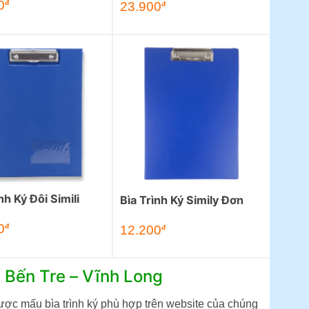
0
đ
23.900
đ
nh Ký Đôi Simili
Bìa Trình Ký Simily Đơn
0
đ
12.200
đ
ại Bến Tre – Vĩnh Long
ợc mấu bìa trình ký phù hợp trên website của chúng