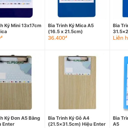
nh Ký Mini 13x17cm
Bìa Trình Ký Mica A5
Bìa Tr
ica
(16.5 x 21.5cm)
31.5×
0
36.400
Liên 
đ
đ
nh Ký Đơn A5 Bằng
Bìa Trình Ký Gỗ A4
Bìa Tr
u Enter
(21.5×31.5cm) Hiệu Enter
A5