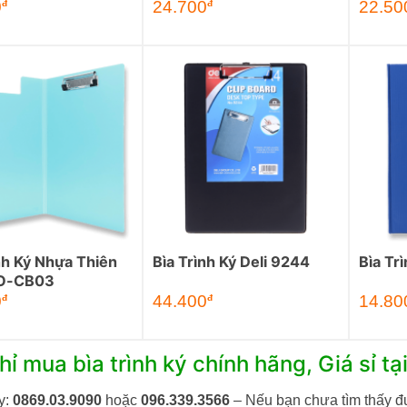
0
24.700
22.50
đ
đ
nh Ký Nhựa Thiên
Bìa Trình Ký Deli 9244
Bìa Trì
FO-CB03
0
44.400
14.80
đ
đ
hỉ mua bìa trình ký chính hãng, Giá sỉ t
y:
0869.03.9090
hoặc
096.339.3566
– Nếu bạn chưa tìm thấy đư