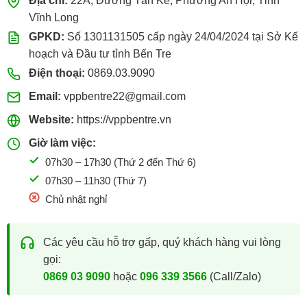
Địa chỉ:
22A, Đường Tán Kế, Phường An Hội, Tỉnh
Vĩnh Long
GPKD:
Số 1301131505 cấp ngày 24/04/2024 tại Sở Kế
hoạch và Đầu tư tỉnh Bến Tre
Điện thoại:
0869.03.9090
Email:
vppbentre22@gmail.com
Website:
https://vppbentre.vn
Giờ làm việc:
07h30 – 17h30 (Thứ 2 đến Thứ 6)
07h30 – 11h30 (Thứ 7)
Chủ nhật nghỉ
Các yêu cầu hỗ trợ gấp, quý khách hàng vui lòng
gọi:
0869 03 9090
hoặc
096 339 3566
(Call/Zalo)