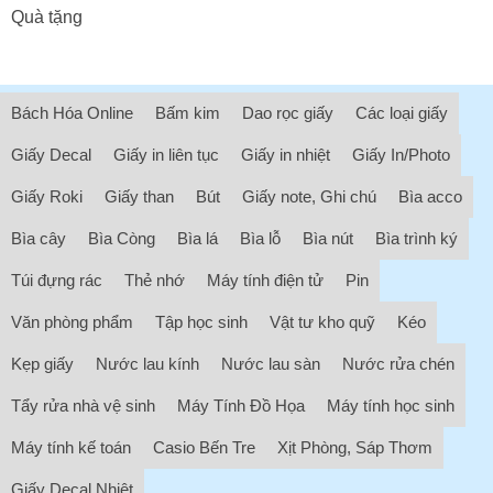
Quà tặng
Bách Hóa Online
Bấm kim
Dao rọc giấy
Các loại giấy
Giấy Decal
Giấy in liên tục
Giấy in nhiệt
Giấy In/Photo
Giấy Roki
Giấy than
Bút
Giấy note, Ghi chú
Bìa acco
Bìa cây
Bìa Còng
Bìa lá
Bìa lỗ
Bìa nút
Bìa trình ký
Túi đựng rác
Thẻ nhớ
Máy tính điện tử
Pin
Văn phòng phẩm
Tập học sinh
Vật tư kho quỹ
Kéo
Kẹp giấy
Nước lau kính
Nước lau sàn
Nước rửa chén
Tẩy rửa nhà vệ sinh
Máy Tính Đồ Họa
Máy tính học sinh
Máy tính kế toán
Casio Bến Tre
Xịt Phòng, Sáp Thơm
Giấy Decal Nhiệt