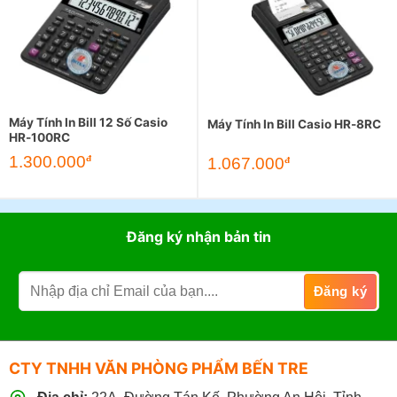
Máy Tính In Bill 12 Số Casio
Máy Tính In Bill Casio HR-8RC
HR-100RC
1.300.000
đ
1.067.000
đ
Đăng ký nhận bản tin
CTY TNHH VĂN PHÒNG PHẨM BẾN TRE