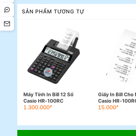
SẢN PHẨM TƯƠNG TỰ
Máy Tính In Bill 12 Số
Giấy In Bill Cho
Casio HR-100RC
Casio HR-100RC
8RC
1.300.000
15.000
đ
đ