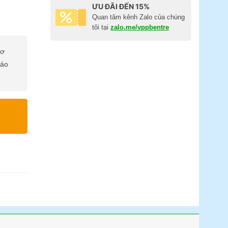
ƯU ĐÃI ĐẾN 15%
Quan tâm kênh Zalo của chúng
tôi tại
zalo.me/vppbentre
cơ
báo