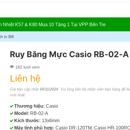
In Nhiệt K57 & K80 Mua 10 Tặng 1 Tại VPP Bến Tre
h in Bill
Ruy Băng Mực Casio RB-02-A
182 lượt xem
Liên hệ
Giá bán cập nhật
04/11/2024
. Vui lòng liên hệ nhân viên bán hàng để bi
mới nhất.
Thương hiệu:
Casio
Model:
RB-02-A
Kích thước:
13x6mm
Máy tính phù hợp:
Casio DR-120TM, Casio HR-100RC