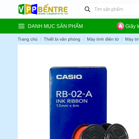
Skip
Tìm
kiếm
to
sản
content
phẩm
DANH MỤC SẢN PHẨM
Giấy 
Trang chủ
/
Thiết bị văn phòng
/
Máy tính điện tử
/
Máy tín