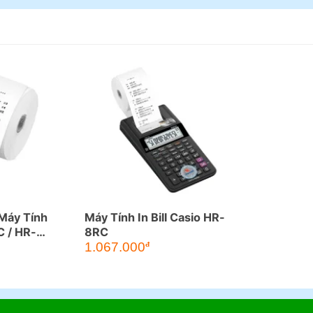
 Máy Tính
Máy Tính In Bill Casio HR-
 / HR-
8RC
1.067.000
đ