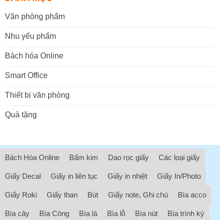
Văn phòng phẩm
Nhu yếu phẩm
Bách hóa Online
Smart Office
Thiết bị văn phòng
Quà tặng
Bách Hóa Online
Bấm kim
Dao rọc giấy
Các loại giấy
Giấy Decal
Giấy in liên tục
Giấy in nhiệt
Giấy In/Photo
Giấy Roki
Giấy than
Bút
Giấy note, Ghi chú
Bìa acco
Bìa cây
Bìa Còng
Bìa lá
Bìa lỗ
Bìa nút
Bìa trình ký