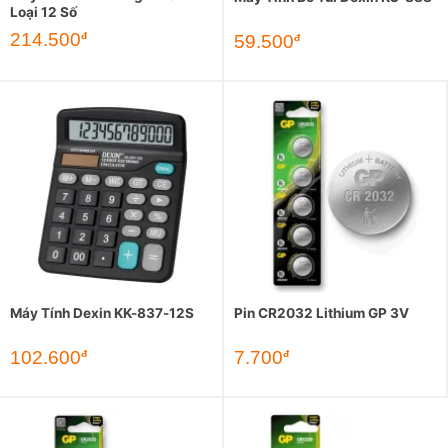
Loại 12 Số
214.500
đ
59.500
đ
Máy Tính Dexin KK-837-12S
Pin CR2032 Lithium GP 3V
102.600
7.700
đ
đ