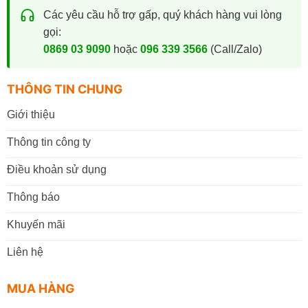
Liên hệ ngay hotline
0869.03.9090
hoặc
096.339.3566
để
Các yêu cầu hỗ trợ gấp, quý khách hàng vui lòng
được tư vấn và báo giá thiết bị văn phòng phù hợp nhất với
gọi:
nhu cầu của bạn.
0869 03 9090
hoặc
096 339 3566
(Call/Zalo)
THÔNG TIN CHUNG
Giới thiệu
Thông tin công ty
Điều khoản sử dụng
Thông báo
Khuyến mãi
Liên hệ
MUA HÀNG