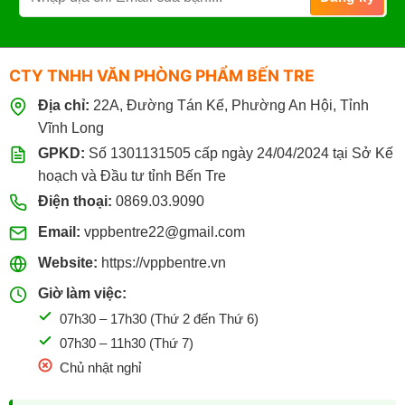
đồng.
Máy hủy giấy, tài liệu Bingo
phù hợp cho văn phòng, công
ty cần bảo mật thông tin. Với nhiều dung tích thùng chứa
CTY TNHH VĂN PHÒNG PHẨM BẾN TRE
(15L – 25L) và công suất cắt từ 6 đến 17 tờ/lần, hủy được cả
Địa chỉ:
22A, Đường Tán Kế, Phường An Hội, Tỉnh
thẻ CD, thẻ nhựa.
Vĩnh Long
GPKD:
Số 1301131505 cấp ngày 24/04/2024 tại Sở Kế
Pin các loại (pin tiểu AA, pin đũa AAA, pin cúc 3V, pin
hoạch và Đầu tư tỉnh Bến Tre
vuông 9V)
từ các thương hiệu uy tín. Như Eveready, GP,
Panasonic, Maxell, dùng cho remote, đồng hồ, máy tính bỏ
Điện thoại:
0869.03.9090
túi, thiết bị văn phòng nhỏ gọn.
Email:
vppbentre22@gmail.com
Website:
https://vppbentre.vn
Khách hàng có thể mua trực tiếp tại cửa hàng: Số 22A
đường Tán Kế, Phường An Hội, TP Bến Tre cũ. Hoặc đặt
Giờ làm việc:
online qua website, giao hàng nhanh trong ngày tại Bến Tre
07h30 – 17h30 (Thứ 2 đến Thứ 6)
cũ và các khu vực lân cận. Với đơn hàng số lượng lớn,
07h30 – 11h30 (Thứ 7)
VPP Bến Tre có chính sách giá sỉ riêng cho đại lý, công ty,
Chủ nhật nghỉ
trường học.