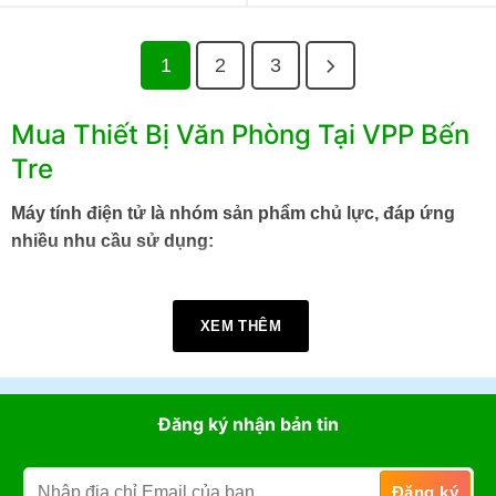
1
2
3
Mua Thiết Bị Văn Phòng Tại VPP Bến
Tre
Máy tính điện tử là nhóm sản phẩm chủ lực, đáp ứng
nhiều nhu cầu sử dụng:
Máy tính bỏ túi cho học sinh – sinh viên
XEM THÊM
Máy tính kế toán 12-16 số cho dân văn phòng, kế toán,
thu ngân.
Máy tính khoa học/đồ họa cho khối kỹ thuật.
Đăng ký nhận bản tin
Các thương hiệu quen thuộc như: Casio, Eras, Deli, Dexin
đều có mặt với mức giá từ vài chục nghìn đến hơn 1 triệu