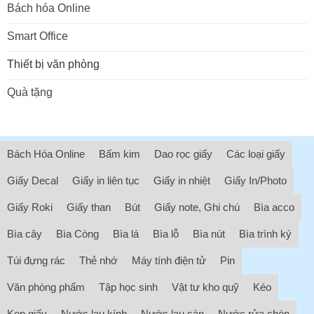
Bách hóa Online
Smart Office
Thiết bị văn phòng
Quà tặng
Bách Hóa Online
Bấm kim
Dao rọc giấy
Các loại giấy
Giấy Decal
Giấy in liên tục
Giấy in nhiệt
Giấy In/Photo
Giấy Roki
Giấy than
Bút
Giấy note, Ghi chú
Bìa acco
Bìa cây
Bìa Còng
Bìa lá
Bìa lỗ
Bìa nút
Bìa trình ký
Túi đựng rác
Thẻ nhớ
Máy tính điện tử
Pin
Văn phòng phẩm
Tập học sinh
Vật tư kho quỹ
Kéo
Kẹp giấy
Nước lau kính
Nước lau sàn
Nước rửa chén