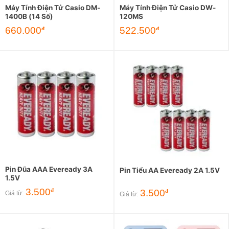
Máy Tính Điện Tử Casio DM-
Máy Tính Điện Tử Casio DW-
1400B (14 Số)
120MS
660.000
522.500
đ
đ
Pin Đũa AAA Eveready 3A
Pin Tiểu AA Eveready 2A 1.5V
1.5V
3.500
đ
3.500
đ
Giá từ:
Giá từ: