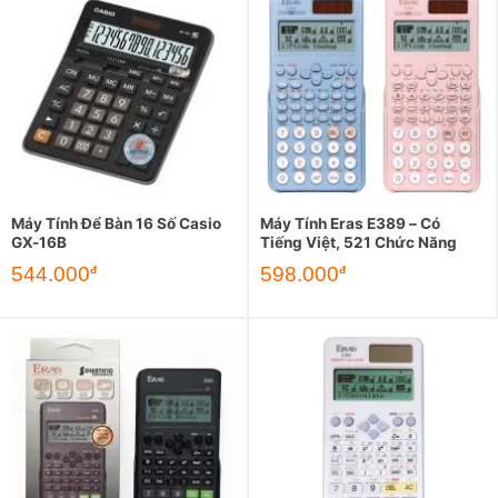
Máy Tính Để Bàn 16 Số Casio
Máy Tính Eras E389 – Có
GX-16B
Tiếng Việt, 521 Chức Năng
544.000
598.000
đ
đ