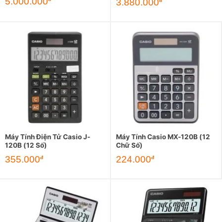
5.000.000
3.880.000
đ
Máy Tính Điện Tử Casio J-
Máy Tính Casio MX-120B (12
120B (12 Số)
Chữ Số)
355.000
224.000
đ
đ