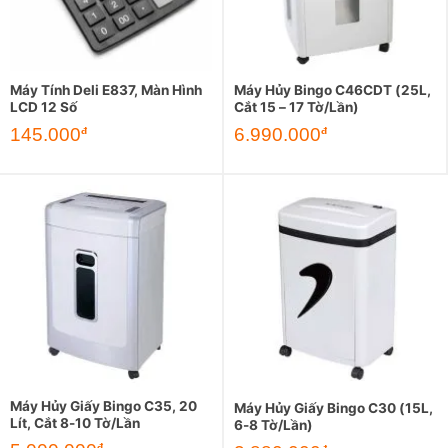
Máy Tính Deli E837, Màn Hình
Máy Hủy Bingo C46CDT (25L,
LCD 12 Số
Cắt 15 – 17 Tờ/Lần)
145.000
6.990.000
đ
đ
Máy Hủy Giấy Bingo C35, 20
Máy Hủy Giấy Bingo C30 (15L,
Lít, Cắt 8-10 Tờ/Lần
6-8 Tờ/Lần)
đ