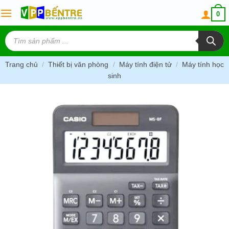
Skip
0
to
content
Tìm
kiếm
sản
phẩm
Trang chủ
/
Thiết bị văn phòng
/
Máy tính điện tử
/
Máy tính học
sinh