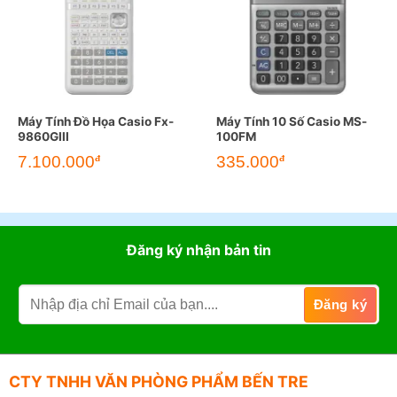
Máy Tính Đồ Họa Casio Fx-
Máy Tính 10 Số Casio MS-
9860GIII
100FM
7.100.000
335.000
đ
đ
Đăng ký nhận bản tin
CTY TNHH VĂN PHÒNG PHẨM BẾN TRE