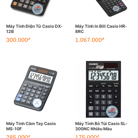
Máy Tính Điện Tử Casio DX-
Máy Tính In Bill Casio HR-
12B
8RC
300.000
1.067.000
đ
đ
Máy Tính Cầm Tay Casio
Máy Tính Bỏ Túi Casio SL-
MS-10F
300NC Nhiều Màu
285.000
175.000
đ
đ