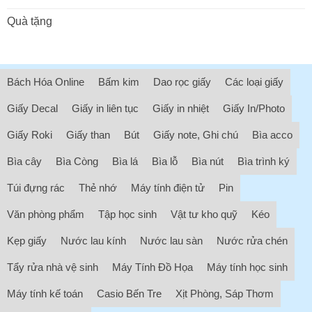
Quà tặng
Bách Hóa Online
Bấm kim
Dao rọc giấy
Các loại giấy
Giấy Decal
Giấy in liên tục
Giấy in nhiệt
Giấy In/Photo
Giấy Roki
Giấy than
Bút
Giấy note, Ghi chú
Bìa acco
Bìa cây
Bìa Còng
Bìa lá
Bìa lỗ
Bìa nút
Bìa trình ký
Túi đựng rác
Thẻ nhớ
Máy tính điện tử
Pin
Văn phòng phẩm
Tập học sinh
Vật tư kho quỹ
Kéo
Kẹp giấy
Nước lau kính
Nước lau sàn
Nước rửa chén
Tẩy rửa nhà vệ sinh
Máy Tính Đồ Họa
Máy tính học sinh
Máy tính kế toán
Casio Bến Tre
Xịt Phòng, Sáp Thơm