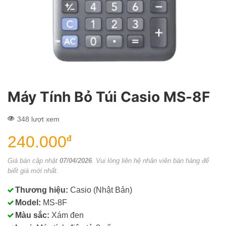
Máy Tính Bỏ Túi Casio MS-8F
348 lượt xem
240.000
đ
Giá bán cập nhật
07/04/2026
. Vui lòng liên hệ nhân viên bán hàng để
biết giá mới nhất.
Thương hiệu:
Casio (Nhật Bản)
Model:
MS-8F
Màu sắc:
Xám đen