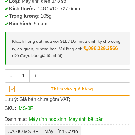
Loại:
Máy tính điện tử 8 số
Kích thước:
148.5x101x27.6mm
Trọng lượng:
105g
Bảo hành:
5 năm
Khách hàng đặt mua với SLL / Đặt mua định kỳ cho công
096.339.3566
ty, cơ quan, trường học. Vui lòng gọi:
(Để được báo giá tốt nhất)
Máy Tính Bỏ Túi Casio MS-8F số lượng
Thêm vào giỏ hàng
Lưu ý: Giá bán chưa gồm VAT;
SKU:
MS-8F
Danh mục:
Máy tính học sinh
,
Máy tính kế toán
CASIO MS-8F
Máy Tính Casio