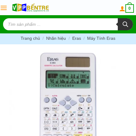
Skip
0
to
content
Tìm
kiếm
sản
phẩm
Trang chủ
/
Nhãn hiệu
/
Eras
/
Máy Tính Eras