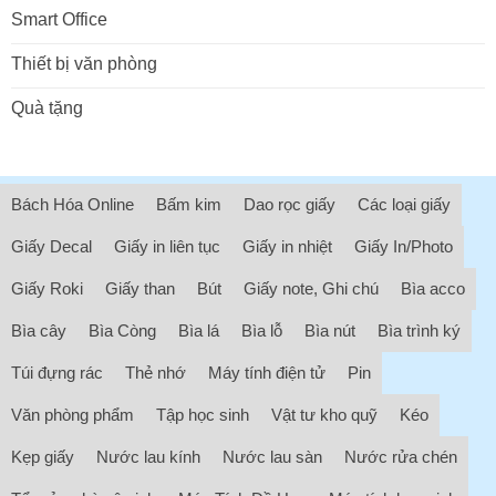
Smart Office
Thiết bị văn phòng
Quà tặng
Bách Hóa Online
Bấm kim
Dao rọc giấy
Các loại giấy
Giấy Decal
Giấy in liên tục
Giấy in nhiệt
Giấy In/Photo
Giấy Roki
Giấy than
Bút
Giấy note, Ghi chú
Bìa acco
Bìa cây
Bìa Còng
Bìa lá
Bìa lỗ
Bìa nút
Bìa trình ký
Túi đựng rác
Thẻ nhớ
Máy tính điện tử
Pin
Văn phòng phẩm
Tập học sinh
Vật tư kho quỹ
Kéo
Kẹp giấy
Nước lau kính
Nước lau sàn
Nước rửa chén