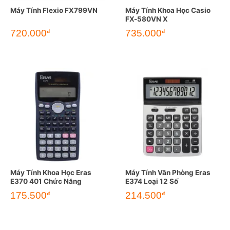
Máy Tính Flexio FX799VN
Máy Tính Khoa Học Casio
FX-580VN X
720.000
735.000
đ
đ
Máy Tính Khoa Học Eras
Máy Tính Văn Phòng Eras
E370 401 Chức Năng
E374 Loại 12 Số
175.500
214.500
đ
đ