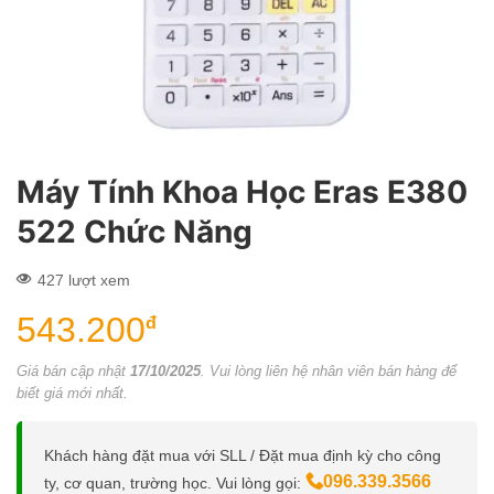
Máy Tính Khoa Học Eras E380
522 Chức Năng
427 lượt xem
543.200
đ
Giá bán cập nhật
17/10/2025
. Vui lòng liên hệ nhân viên bán hàng để
biết giá mới nhất.
Khách hàng đặt mua với SLL / Đặt mua định kỳ cho công
096.339.3566
ty, cơ quan, trường học. Vui lòng gọi: