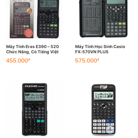
Máy Tính Eras E390 – 520
Máy Tính Học Sinh Casio
Chức Năng, Có Tiếng Việt
FX-570VN PLUS
455.000
575.000
đ
đ