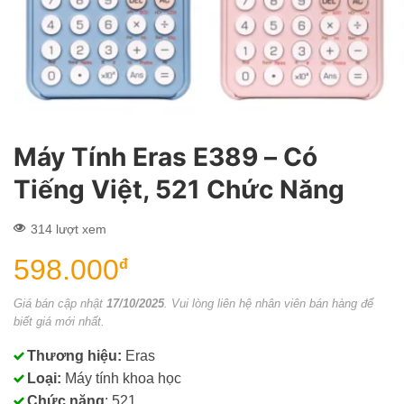
Máy Tính Eras E389 – Có
Tiếng Việt, 521 Chức Năng
314 lượt xem
598.000
đ
Giá bán cập nhật
17/10/2025
. Vui lòng liên hệ nhân viên bán hàng để
biết giá mới nhất.
Thương hiệu:
Eras
Loại:
Máy tính khoa học
Chức năng
: 521