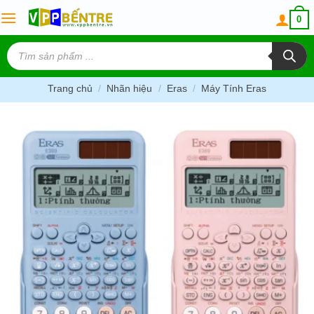
Skip
0
to
content
Tìm
kiếm
sản
phẩm
Trang chủ
/
Nhãn hiệu
/
Eras
/
Máy Tính Eras