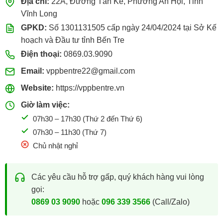
Địa chỉ:
22A, Đường Tán Kế, Phường An Hội, Tỉnh
Vĩnh Long
GPKD:
Số 1301131505 cấp ngày 24/04/2024 tại Sở Kế
hoạch và Đầu tư tỉnh Bến Tre
Điện thoại:
0869.03.9090
Email:
vppbentre22@gmail.com
Website:
https://vppbentre.vn
Giờ làm việc:
07h30 – 17h30 (Thứ 2 đến Thứ 6)
07h30 – 11h30 (Thứ 7)
Chủ nhật nghỉ
Các yêu cầu hỗ trợ gấp, quý khách hàng vui lòng
gọi:
0869 03 9090
hoặc
096 339 3566
(Call/Zalo)