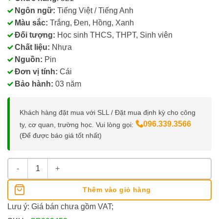
Ngôn ngữ:
Tiếng Việt / Tiếng Anh
Màu sắc:
Trắng, Đen, Hồng, Xanh
Đối tượng:
Học sinh THCS, THPT, Sinh viên
Chất liệu:
Nhựa
Nguồn:
Pin
Đơn vị tính:
Cái
Bảo hành:
03 năm
Khách hàng đặt mua với SLL / Đặt mua định kỳ cho công
096.339.3566
ty, cơ quan, trường học. Vui lòng gọi:
(Để được báo giá tốt nhất)
Máy Tính Eras E389 - Có Tiếng Việt, 521 Chức Năng số lượng
Thêm vào giỏ hàng
Lưu ý: Giá bán chưa gồm VAT;