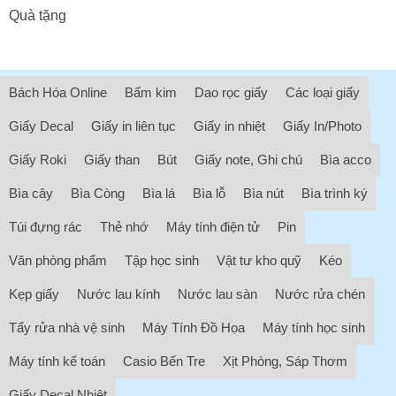
Quà tặng
Bách Hóa Online
Bấm kim
Dao rọc giấy
Các loại giấy
Giấy Decal
Giấy in liên tục
Giấy in nhiệt
Giấy In/Photo
Giấy Roki
Giấy than
Bút
Giấy note, Ghi chú
Bìa acco
Bìa cây
Bìa Còng
Bìa lá
Bìa lỗ
Bìa nút
Bìa trình ký
Túi đựng rác
Thẻ nhớ
Máy tính điện tử
Pin
Văn phòng phẩm
Tập học sinh
Vật tư kho quỹ
Kéo
Kẹp giấy
Nước lau kính
Nước lau sàn
Nước rửa chén
Tẩy rửa nhà vệ sinh
Máy Tính Đồ Họa
Máy tính học sinh
Máy tính kế toán
Casio Bến Tre
Xịt Phòng, Sáp Thơm
Giấy Decal Nhiệt