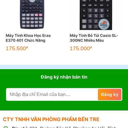
Máy Tính Khoa Học Eras
Máy Tính Bỏ Túi Casio SL-
E370 401 Chức Năng
300NC Nhiều Màu
175.500
175.000
đ
đ
Đăng ký nhận bản tin
CTY TNHH VĂN PHÒNG PHẨM BẾN TRE