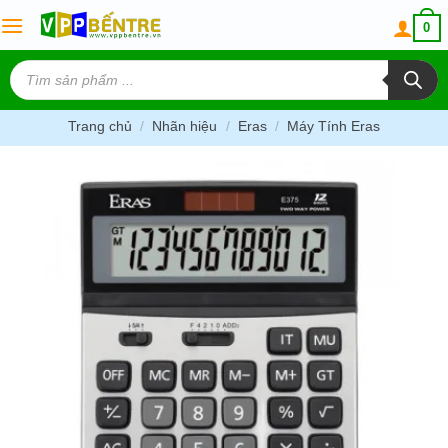
Skip
0
to
content
Tìm
kiếm
sản
phẩm
Trang chủ
/
Nhãn hiệu
/
Eras
/
Máy Tính Eras