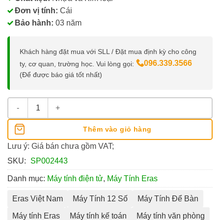
Đơn vị tính:
Cái
Bảo hành:
03 năm
Khách hàng đặt mua với SLL / Đặt mua định kỳ cho công
096.339.3566
ty, cơ quan, trường học. Vui lòng gọi:
(Để được báo giá tốt nhất)
Máy Tính Văn Phòng Eras E375 12 Số số lượng
Thêm vào giỏ hàng
Lưu ý: Giá bán chưa gồm VAT;
SKU:
SP002443
Danh mục:
Máy tính điện tử
,
Máy Tính Eras
Eras Việt Nam
Máy Tính 12 Số
Máy Tính Để Bàn
Máy tính Eras
Máy tính kế toán
Máy tính văn phòng