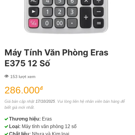
Máy Tính Văn Phòng Eras
E375 12 Số
153 lượt xem
286.000
đ
Giá bán cập nhật
17/10/2025
. Vui lòng liên hệ nhân viên bán hàng để
biết giá mới nhất.
Thương hiệu:
Eras
Loại:
Máy tính văn phòng 12 số
Chất liệu:
Nhựa và Kim loại