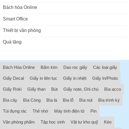
Bách hóa Online
Smart Office
Thiết bị văn phòng
Quà tặng
Bách Hóa Online
Bấm kim
Dao rọc giấy
Các loại giấy
Giấy Decal
Giấy in liên tục
Giấy in nhiệt
Giấy In/Photo
Giấy Roki
Giấy than
Bút
Giấy note, Ghi chú
Bìa acco
Bìa cây
Bìa Còng
Bìa lá
Bìa lỗ
Bìa nút
Bìa trình ký
Túi đựng rác
Thẻ nhớ
Máy tính điện tử
Pin
Văn phòng phẩm
Tập học sinh
Vật tư kho quỹ
Kéo