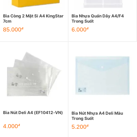
Bìa Còng 2 Mặt Si A4 KingStar
Bìa Nhựa Quấn Dây A4/F4
7cm
Trong Suốt
85.000
6.000
đ
đ
Bìa Nút Deli A4 (EF10412-VN)
Bìa Nút Nhựa A4 Deli Màu
Trong Suốt
4.000
đ
5.200
đ