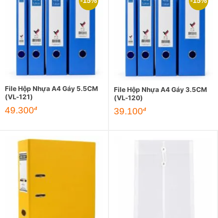
-15%
-15%
File Hộp Nhựa A4 Gáy 5.5CM
File Hộp Nhựa A4 Gáy 3.5CM
(VL-121)
(VL-120)
Giá
Giá
49.300
đ
Giá
Giá
39.100
đ
gốc
hiện
gốc
hiện
là:
tại
là:
tại
58.000đ.
là:
46.000đ.
là:
49.300đ.
39.100đ.