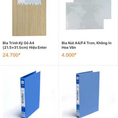
Bìa Trình Ký Gỗ A4
Bìa Nút A4/F4 Trơn, Không In
(21.5×31.5cm) Hiệu Enter
Hoa Văn
24.700
4.000
đ
đ