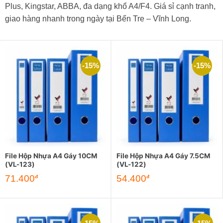
Plus, Kingstar, ABBA, đa dạng khổ A4/F4. Giá sỉ cạnh tranh,
giao hàng nhanh trong ngày tại Bến Tre – Vĩnh Long.
-15%
-15%
File Hộp Nhựa A4 Gáy 10CM
File Hộp Nhựa A4 Gáy 7.5CM
(VL-123)
(VL-122)
Giá
Giá
Giá
Giá
71.400
54.400
đ
đ
gốc
hiện
gốc
hiện
là:
tại
là:
tại
84.000đ.
là:
64.000đ.
là:
71.400đ.
54.400đ.