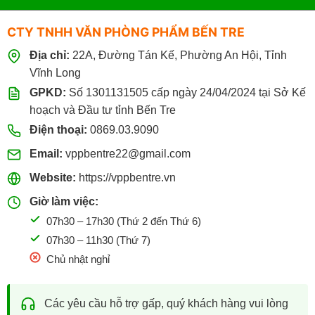
Bìa lỗ:
Đục lỗ sẵn, kết hợp với bìa còng hoặc bìa 3 dây
CTY TNHH VĂN PHÒNG PHẨM BẾN TRE
để lưu trữ dài hạn.
Địa chỉ:
22A, Đường Tán Kế, Phường An Hội, Tỉnh
Bìa trình ký:
Thiết kế trang trọng bằng mica hoặc da,
Vĩnh Long
dùng để trình văn bản ký duyệt trong doanh nghiệp, cơ
GPKD:
Số 1301131505 cấp ngày 24/04/2024 tại Sở Kế
quan nhà nước.
hoạch và Đầu tư tỉnh Bến Tre
Bìa 3 dây, bìa hộp:
Sức chứa lớn, phù hợp lưu trữ hồ
Điện thoại:
0869.03.9090
sơ kho, chứng từ kế toán nhiều năm.
Email:
vppbentre22@gmail.com
Tại
VPP Bến Tre
, tất cả các loại bìa đều là hàng chính hãng
Website:
https://vppbentre.vn
từ các thương hiệu uy tín như Thiên Long, Deli, Plus,
Giờ làm việc:
Kingstar, ABBA, Flexoffice, Thành Phát… với đầy đủ khổ
07h30 – 17h30 (Thứ 2 đến Thứ 6)
giấy A4, F4, A3, đa dạng màu sắc và độ dày, đáp ứng nhu
07h30 – 11h30 (Thứ 7)
cầu từ cá nhân, hộ kinh doanh đến doanh nghiệp, trường
Chủ nhật nghỉ
học, cơ quan nhà nước.
VÌ SAO NÊN MUA BÌA VĂN PHÒNG TẠI VPP
Các yêu cầu hỗ trợ gấp, quý khách hàng vui lòng