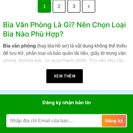
1
2
3
Bìa Văn Phòng Là Gì? Nên Chọn Loại
Bìa Nào Phù Hợp?
Bìa văn phòng
(hay bìa hồ sơ) là vật dụng không thể thiếu
để lưu trữ, phân loại và bảo quản tài liệu, giấy tờ trong văn
phòng, trường học, cơ quan hành chính. Tùy vào nhu cầu
sử dụng, mỗi loại bìa sẽ có công dụng và ưu điểm riêng:
XEM THÊM
Bìa còng:
Dùng lưu trữ hồ sơ số lượng lớn, có cơ còng
chắc chắn, phổ biến các độ dày 3.5cm, 5cm, 7cm, 9cm,
phù hợp cho kế toán, hành chính, lưu trữ lâu dài.
Đăng ký nhận bản tin
Bìa lá (bìa nhựa):
Nhẹ, giá rẻ, dùng đựng tài liệu mỏng,
hồ sơ xin việc, hợp đồng ngắn hạn.
Bìa nút:
Có nút bấm giữ giấy, chống thất lạc, thường
dùng cho hồ sơ học sinh – sinh viên.