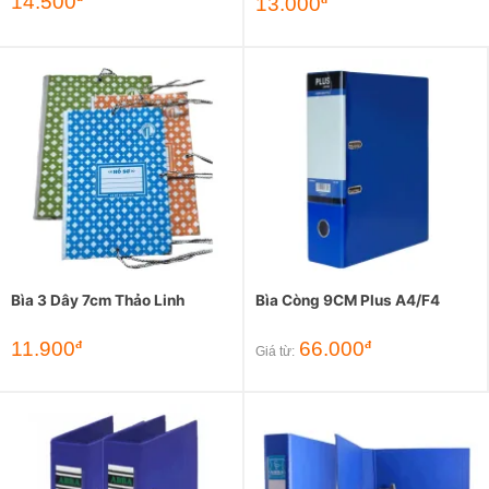
14.500
13.000
Bìa 3 Dây 7cm Thảo Linh
Bìa Còng 9CM Plus A4/F4
11.900
66.000
đ
đ
Giá từ: