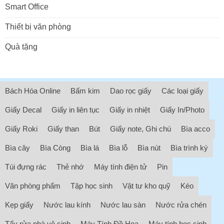
Smart Office
Thiết bị văn phòng
Quà tặng
Bách Hóa Online
Bấm kim
Dao rọc giấy
Các loại giấy
Giấy Decal
Giấy in liên tục
Giấy in nhiệt
Giấy In/Photo
Giấy Roki
Giấy than
Bút
Giấy note, Ghi chú
Bìa acco
Bìa cây
Bìa Còng
Bìa lá
Bìa lỗ
Bìa nút
Bìa trình ký
Túi đựng rác
Thẻ nhớ
Máy tính điện tử
Pin
Văn phòng phẩm
Tập học sinh
Vật tư kho quỹ
Kéo
Kẹp giấy
Nước lau kính
Nước lau sàn
Nước rửa chén
Tẩy rửa nhà vệ sinh
Máy Tính Đồ Họa
Máy tính học sinh