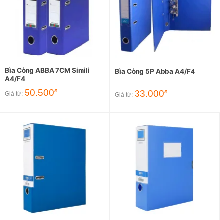
Bìa Còng ABBA 7CM Simili
Bìa Còng 5P Abba A4/F4
A4/F4
50.500
đ
33.000
đ
Giá từ:
Giá từ: