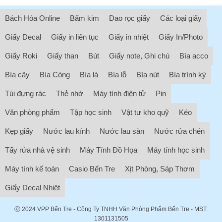
Bách Hóa Online
Bấm kim
Dao rọc giấy
Các loại giấy
Giấy Decal
Giấy in liên tục
Giấy in nhiệt
Giấy In/Photo
Giấy Roki
Giấy than
Bút
Giấy note, Ghi chú
Bìa acco
Bìa cây
Bìa Còng
Bìa lá
Bìa lỗ
Bìa nút
Bìa trình ký
Túi đựng rác
Thẻ nhớ
Máy tính điện tử
Pin
Văn phòng phẩm
Tập học sinh
Vật tư kho quỹ
Kéo
Kẹp giấy
Nước lau kính
Nước lau sàn
Nước rửa chén
Tẩy rửa nhà vệ sinh
Máy Tính Đồ Họa
Máy tính học sinh
Máy tính kế toán
Casio Bến Tre
Xịt Phòng, Sáp Thơm
Giấy Decal Nhiệt
ⓒ 2024
VPP Bến Tre
- Công Ty TNHH Văn Phòng Phẩm Bến Tre - MST:
1301131505