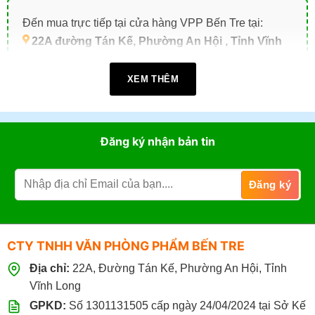
Đến mua trực tiếp tại cửa hàng VPP Bến Tre tại:
22A đường Tán Kế, Phường An Hội , Tỉnh Vĩnh
Long (TP. Bến Tre cũ)
.
XEM THÊM
Giờ làm việc:
07h30 - 17h30
(Từ: Thứ 2 đến Thứ 7,
Chủ Nhật: Nghỉ)
Đặt mua online tại website
https://vppbentre.vn
Đăng ký nhận bản tin
Đặt mua qua điện thoại:
0869.03.9090
096.339.3566
CTY TNHH VĂN PHÒNG PHẨM BẾN TRE
Địa chỉ:
22A, Đường Tán Kế, Phường An Hội, Tỉnh
Vĩnh Long
GPKD:
Số 1301131505 cấp ngày 24/04/2024 tại Sở Kế