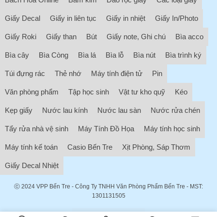
Giấy Decal
Giấy in liên tục
Giấy in nhiệt
Giấy In/Photo
Giấy Roki
Giấy than
Bút
Giấy note, Ghi chú
Bìa acco
Bìa cây
Bìa Còng
Bìa lá
Bìa lỗ
Bìa nút
Bìa trình ký
Túi đựng rác
Thẻ nhớ
Máy tính điện tử
Pin
Văn phòng phẩm
Tập học sinh
Vật tư kho quỹ
Kéo
Kẹp giấy
Nước lau kính
Nước lau sàn
Nước rửa chén
Tẩy rửa nhà vệ sinh
Máy Tính Đồ Họa
Máy tính học sinh
Máy tính kế toán
Casio Bến Tre
Xịt Phòng, Sáp Thơm
Giấy Decal Nhiệt
ⓒ 2024
VPP Bến Tre
- Công Ty TNHH Văn Phòng Phẩm Bến Tre - MST:
1301131505