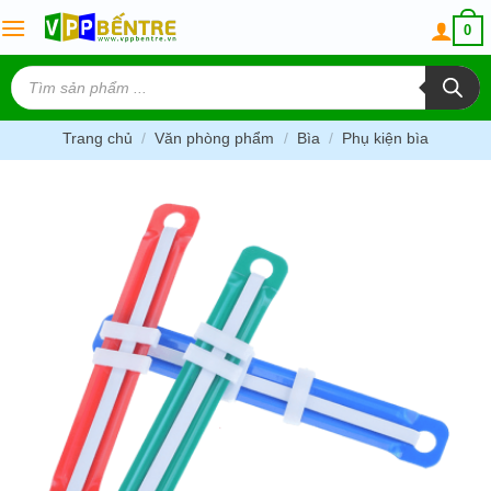
Skip
0
to
content
Tìm
kiếm
sản
phẩm
Trang chủ
/
Văn phòng phẩm
/
Bìa
/
Phụ kiện bìa