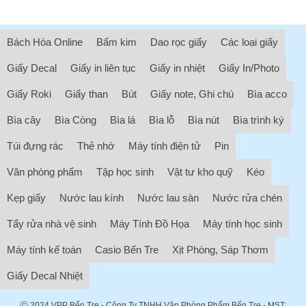
Bách Hóa Online
Bấm kim
Dao rọc giấy
Các loại giấy
Giấy Decal
Giấy in liên tục
Giấy in nhiệt
Giấy In/Photo
Giấy Roki
Giấy than
Bút
Giấy note, Ghi chú
Bìa acco
Bìa cây
Bìa Còng
Bìa lá
Bìa lỗ
Bìa nút
Bìa trình ký
Túi đựng rác
Thẻ nhớ
Máy tính điện tử
Pin
Văn phòng phẩm
Tập học sinh
Vật tư kho quỹ
Kéo
Kẹp giấy
Nước lau kính
Nước lau sàn
Nước rửa chén
Tẩy rửa nhà vệ sinh
Máy Tính Đồ Họa
Máy tính học sinh
Máy tính kế toán
Casio Bến Tre
Xịt Phòng, Sáp Thơm
Giấy Decal Nhiệt
ⓒ 2024
VPP Bến Tre
- Công Ty TNHH Văn Phòng Phẩm Bến Tre - MST: