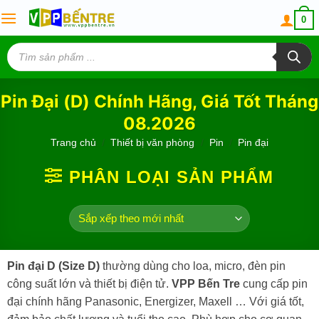
Skip
0
to
content
Tìm
kiếm
sản
phẩm
Pin Đại (D) Chính Hãng, Giá Tốt Tháng
08.2026
Trang chủ
/
Thiết bị văn phòng
/
Pin
/
Pin đại
PHÂN LOẠI SẢN PHẨM
Pin đại D (Size D)
thường dùng cho loa, micro, đèn pin
công suất lớn và thiết bị điện tử.
VPP Bến Tre
cung cấp pin
đại chính hãng Panasonic, Energizer, Maxell … Với giá tốt,