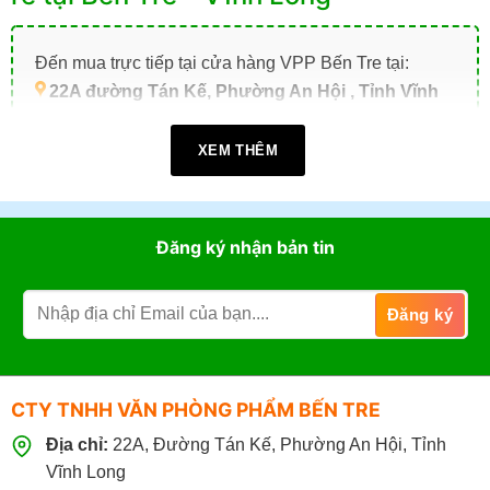
Đến mua trực tiếp tại cửa hàng VPP Bến Tre tại:
22A đường Tán Kế, Phường An Hội , Tỉnh Vĩnh
Long (TP. Bến Tre cũ)
.
XEM THÊM
Giờ làm việc:
07h30 - 17h30
(Từ: Thứ 2 đến Thứ 7,
Chủ Nhật: Nghỉ)
Đặt mua online tại website
https://vppbentre.vn
Đăng ký nhận bản tin
Đặt mua qua điện thoại:
0869.03.9090
096.339.3566
CTY TNHH VĂN PHÒNG PHẨM BẾN TRE
Địa chỉ:
22A, Đường Tán Kế, Phường An Hội, Tỉnh
Vĩnh Long