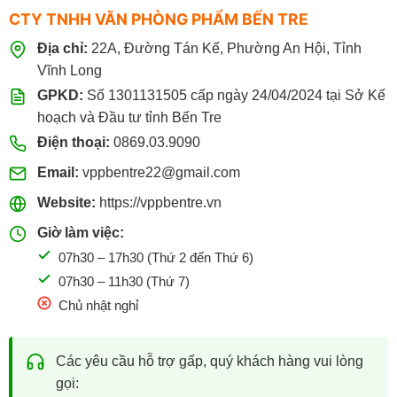
CTY TNHH VĂN PHÒNG PHẨM BẾN TRE
tương thích tốt với nhiều dòng máy in kim như Epson,
Fujitsu, Olivetti và các dòng máy in liên tục thông dụng hiện
Địa chỉ:
22A, Đường Tán Kế, Phường An Hội, Tỉnh
nay.
Vĩnh Long
GPKD:
Số 1301131505 cấp ngày 24/04/2024 tại Sở Kế
VPP Bến Tre
là đơn vị chuyên phân phối giấy in liên tục 3
hoạch và Đầu tư tỉnh Bến Tre
liên uy tín với nguồn hàng ổn định. Giá sỉ lẻ cạnh tranh và
Điện thoại:
0869.03.9090
hỗ trợ doanh nghiệp đầy đủ hóa đơn VAT. Khách hàng
Email:
vppbentre22@gmail.com
được tư vấn tận tình. Hỗ trợ giao hàng miễn phí khu vực nội
thành và đảm bảo sản phẩm đúng quy cách, đúng chất
Website:
https://vppbentre.vn
lượng.
Giờ làm việc:
Quý khách hàng là cá nhân, công ty, cơ quan,… Có thể
07h30 – 17h30 (Thứ 2 đến Thứ 6)
liên hệ đặt mua các loại giấy in 3 liên chính hãng tại VPP
07h30 – 11h30 (Thứ 7)
Bến Tre theo hướng dẫn sau:
Chủ nhật nghỉ
Đến mua trực tiếp tại cửa hàng VPP Bến Tre tại:
Các yêu cầu hỗ trợ gấp, quý khách hàng vui lòng
22A đường Tán Kế, Phường An Hội , Tỉnh Vĩnh
gọi:
Long (TP. Bến Tre cũ)
.