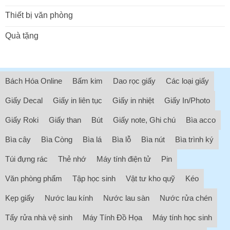
Thiết bị văn phòng
Quà tặng
Bách Hóa Online
Bấm kim
Dao rọc giấy
Các loại giấy
Giấy Decal
Giấy in liên tục
Giấy in nhiệt
Giấy In/Photo
Giấy Roki
Giấy than
Bút
Giấy note, Ghi chú
Bìa acco
Bìa cây
Bìa Còng
Bìa lá
Bìa lỗ
Bìa nút
Bìa trình ký
Túi đựng rác
Thẻ nhớ
Máy tính điện tử
Pin
Văn phòng phẩm
Tập học sinh
Vật tư kho quỹ
Kéo
Kẹp giấy
Nước lau kính
Nước lau sàn
Nước rửa chén
Tẩy rửa nhà vệ sinh
Máy Tính Đồ Họa
Máy tính học sinh