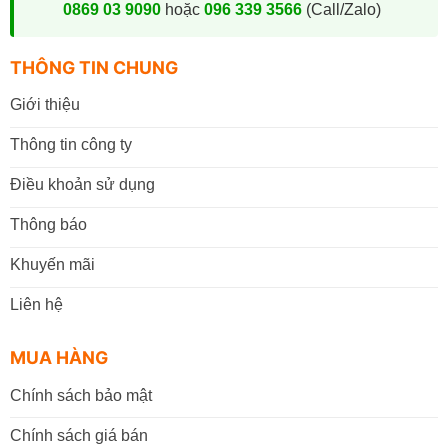
0869 03 9090
hoặc
096 339 3566
(Call/Zalo)
Giờ làm việc:
07h30 - 17h30
(Từ: Thứ 2 đến Thứ 7,
Chủ Nhật: Nghỉ)
THÔNG TIN CHUNG
Đặt mua online tại website
https://vppbentre.vn
Giới thiệu
Đặt mua qua điện thoại:
0869.03.9090
Thông tin công ty
096.339.3566
Điều khoản sử dụng
Thông báo
Khuyến mãi
Liên hệ
MUA HÀNG
Chính sách bảo mật
Chính sách giá bán