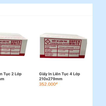
ên Tục 2 Lớp
Giấy In Liên Tục 4 Lớp
mm
210x279mm
352.000
đ