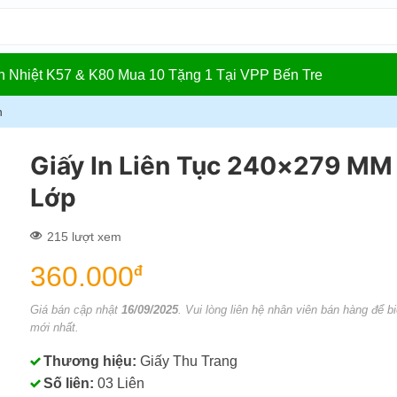
In Nhiệt K57 & K80 Mua 10 Tặng 1 Tại VPP Bến Tre
n
Giấy In Liên Tục 240×279 MM
Lớp
215 lượt xem
360.000
đ
Giá bán cập nhật
16/09/2025
. Vui lòng liên hệ nhân viên bán hàng để bi
mới nhất.
Thương hiệu:
Giấy Thu Trang
Số liên:
03 Liên