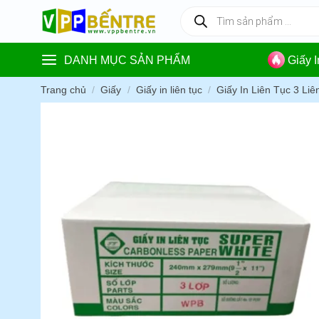
Skip
Tìm
kiếm
to
sản
content
phẩm
DANH MỤC SẢN PHẨM
Giấy 
Trang chủ
/
Giấy
/
Giấy in liên tục
/
Giấy In Liên Tục 3 Liê