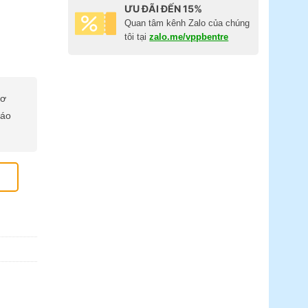
ƯU ĐÃI ĐẾN 15%
Quan tâm kênh Zalo của chúng
tôi tại
zalo.me/vppbentre
cơ
báo