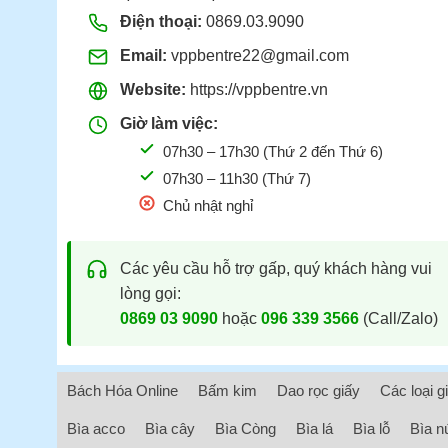
Điện thoại:
0869.03.9090
Email:
vppbentre22@gmail.com
Website:
https://vppbentre.vn
Giờ làm việc:
07h30 – 17h30 (Thứ 2 đến Thứ 6)
07h30 – 11h30 (Thứ 7)
Chủ nhật nghỉ
Các yêu cầu hỗ trợ gấp, quý khách hàng vui
lòng gọi:
0869 03 9090
hoặc
096 339 3566
(Call/Zalo)
Bách Hóa Online
Bấm kim
Dao rọc giấy
Các loại g
Bìa acco
Bìa cây
Bìa Còng
Bìa lá
Bìa lỗ
Bìa n