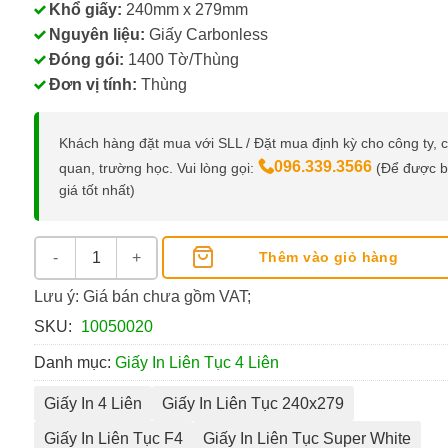
Khổ giấy:
240mm x 279mm
Nguyên liệu:
Giấy Carbonless
Đóng gói:
1400 Tờ/Thùng
Đơn vị tính:
Thùng
Khách hàng đặt mua với SLL / Đặt mua định kỳ cho công ty, 
096.339.3566
quan, trường học. Vui lòng gọi:
(Để được 
giá tốt nhất)
Giấy In Liên Tục 240x279 MM 4 Lớp số lượng
Thêm vào giỏ hàng
Lưu ý: Giá bán chưa gồm VAT;
SKU:
10050020
Danh mục:
Giấy In Liên Tục 4 Liên
Giấy In 4 Liên
Giấy In Liên Tục 240x279
Giấy In Liên Tục F4
Giấy In Liên Tục Super White