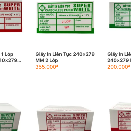
 1 Lớp
Giấy In Liên Tục 240×279
Giấy In Li
210×279
MM 2 Lớp
240×279
355.000
200.000
đ
đ