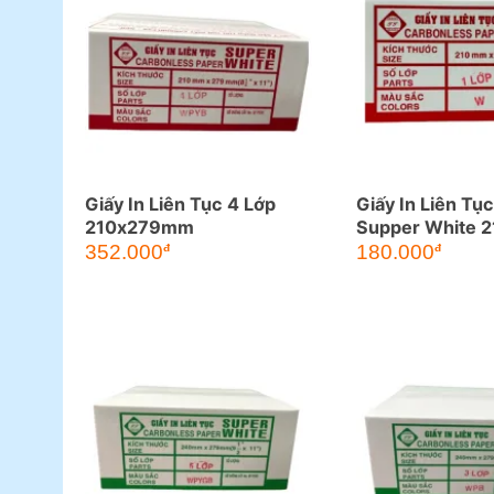
Giấy In Liên Tục 4 Lớp
Giấy In Liên Tục
210x279mm
Supper White 
MM
352.000
180.000
đ
đ