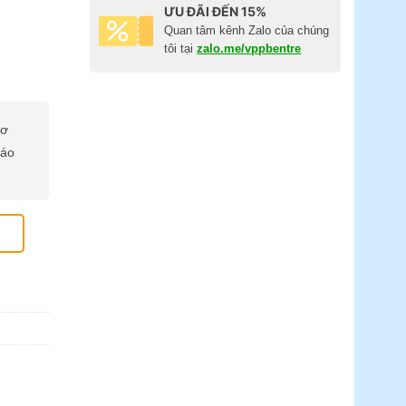
ƯU ĐÃI ĐẾN 15%
Quan tâm kênh Zalo của chúng
tôi tại
zalo.me/vppbentre
cơ
báo