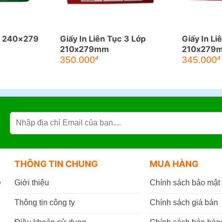
ục 240×279
Giấy In Liên Tục 3 Lớp
Giấy In Li
210x279mm
210x279
350.000
345.000
đ
đ
THÔNG TIN CHUNG
MUA HÀNG
,
Giới thiệu
Chính sách bảo mật
Thông tin công ty
Chính sách giá bán