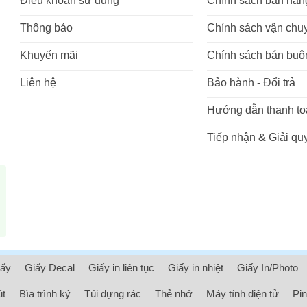
Điều khoản sử dụng
Chính sách bán hàn
Thông báo
Chính sách vận chu
Khuyến mãi
Chính sách bán buô
Liên hệ
Bảo hành - Đổi trả
Hướng dẫn thanh to
Tiếp nhận & Giải quy
iấy
Giấy Decal
Giấy in liên tục
Giấy in nhiệt
Giấy In/Photo
út
Bìa trình ký
Túi đựng rác
Thẻ nhớ
Máy tính điện tử
Pin