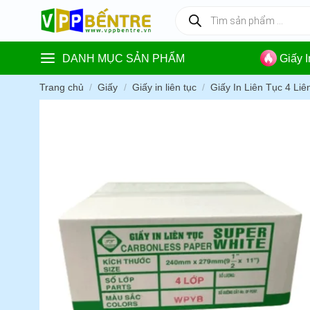
Skip
Tìm
kiếm
to
sản
content
phẩm
DANH MỤC SẢN PHẨM
Giấy 
Trang chủ
/
Giấy
/
Giấy in liên tục
/
Giấy In Liên Tục 4 Liê