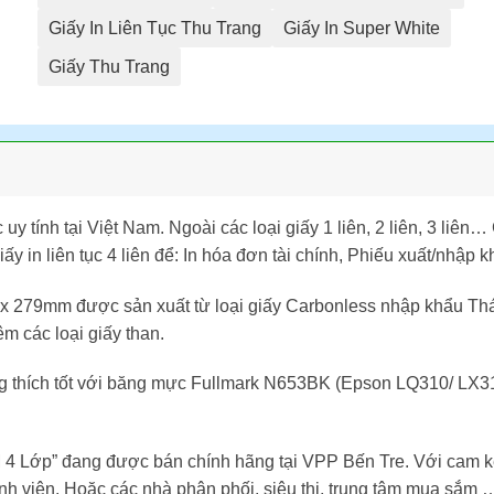
Giấy In Liên Tục Thu Trang
Giấy In Super White
Giấy Thu Trang
 uy tính tại Việt Nam. Ngoài các loại giấy 1 liên, 2 liên, 3 liên
ấy in liên tục 4 liên để: In hóa đơn tài chính, Phiếu xuất/nhập
 x 279mm được sản xuất từ loại giấy Carbonless nhập khẩu Thái
m các loại giấy than.
ương thích tốt với băng mực Fullmark N653BK (Epson LQ310/ L
M 4 Lớp” đang được bán chính hãng tại VPP Bến Tre. Với cam k
ệnh viện. Hoặc các nhà phân phối, siêu thị, trung tâm mua sắ