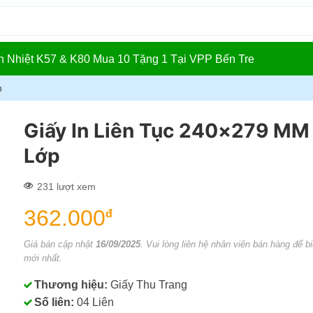
In Nhiệt K57 & K80 Mua 10 Tặng 1 Tại VPP Bến Tre
n
Giấy In Liên Tục 240×279 MM
Lớp
231 lượt xem
362.000
đ
Giá bán cập nhật
16/09/2025
. Vui lòng liên hệ nhân viên bán hàng để bi
mới nhất.
Thương hiệu:
Giấy Thu Trang
Số liên:
04 Liên