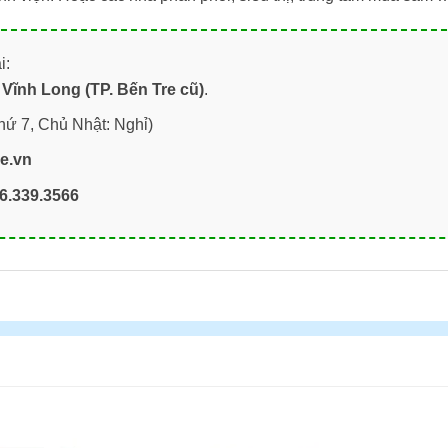
i:
Vĩnh Long (TP. Bến Tre cũ)
.
hứ 7, Chủ Nhật: Nghỉ)
re.vn
6.339.3566