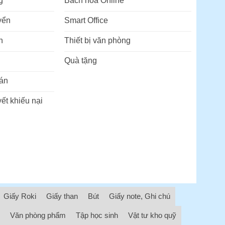
g
Bách hóa Online
yển
Smart Office
n
Thiết bị văn phòng
Quà tặng
án
ết khiếu nại
Giấy Roki
Giấy than
Bút
Giấy note, Ghi chú
Văn phòng phẩm
Tập học sinh
Vật tư kho quỹ