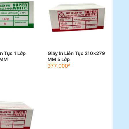
ên Tục 1 Lớp
Giấy In Liên Tục 210×279
 MM
MM 5 Lớp
377.000
đ