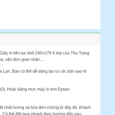
… Giấy in liên tục khổ 240×279 4 lớp của Thu Trang
 kho, vận đơn giao nhận…
 Lan. Bạn có thể dễ dàng tạo ra các bản sao rõ
X310). Hoặc băng mực máy in kim Epson
ết chất lượng và hóa đơn chứng từ đầy đủ. Khách
m … Có thể đặt mua nhanh theo hướng dẫn sau: