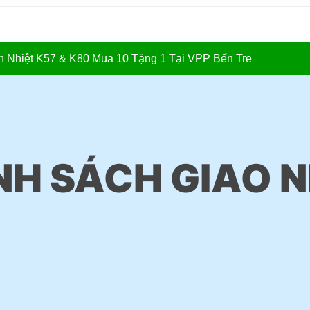
In Nhiệt K57 & K80 Mua 10 Tặng 1 Tại VPP Bến Tre
NH SÁCH GIAO 