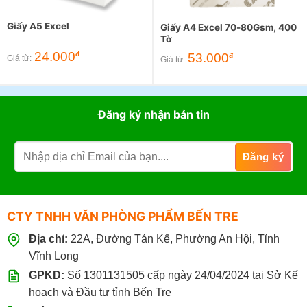
Giấy A5 Excel
Giấy A4 Excel 70-80Gsm, 400
Tờ
24.000
đ
53.000
đ
Giá từ:
Giá từ:
Đăng ký nhận bản tin
CTY TNHH VĂN PHÒNG PHẨM BẾN TRE
Địa chỉ:
22A, Đường Tán Kế, Phường An Hội, Tỉnh
Vĩnh Long
GPKD:
Số 1301131505 cấp ngày 24/04/2024 tại Sở Kế
hoạch và Đầu tư tỉnh Bến Tre