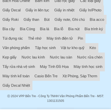
Bách Hóa Online
Bấm kim
Dao rọc giấy
Các loại giấy
Giấy Decal
Giấy in liên tục
Giấy in nhiệt
Giấy In/Photo
Giấy Roki
Giấy than
Bút
Giấy note, Ghi chú
Bìa acco
Bìa cây
Bìa Còng
Bìa lá
Bìa lỗ
Bìa nút
Bìa trình ký
Túi đựng rác
Thẻ nhớ
Máy tính điện tử
Pin
Văn phòng phẩm
Tập học sinh
Vật tư kho quỹ
Kéo
Kẹp giấy
Nước lau kính
Nước lau sàn
Nước rửa chén
Tẩy rửa nhà vệ sinh
Máy Tính Đồ Họa
Máy tính học sinh
Máy tính kế toán
Casio Bến Tre
Xịt Phòng, Sáp Thơm
Giấy Decal Nhiệt
ⓒ 2024
VPP Bến Tre
- Công Ty TNHH Văn Phòng Phẩm Bến Tre - MST:
1301131505