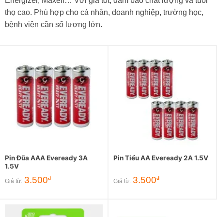
Energizer, Maxell… Với giá tốt, đảm bảo chất lượng và tuổi
thọ cao. Phù hợp cho cá nhân, doanh nghiệp, trường học,
bệnh viện cần số lượng lớn.
Pin Đũa AAA Eveready 3A
Pin Tiểu AA Eveready 2A 1.5V
1.5V
3.500
3.500
đ
đ
Giá từ:
Giá từ: