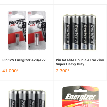
Pin 12V Energizer A23/A27
Pin AAA/3A Double A Evo ZinC
Super Heavy Duty
41.000
3.300
đ
đ