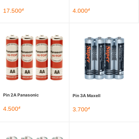
17.500
4.000
đ
đ
Pin 2A Panasonic
Pin 3A Maxell
4.500
đ
3.700
đ