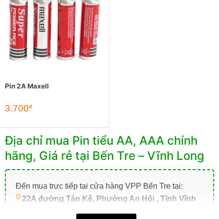
Pin 2A Maxell
3.700
đ
Địa chỉ mua Pin tiểu AA, AAA chính
hãng, Giá rẻ tại Bến Tre – Vĩnh Long
Đến mua trực tiếp tại cửa hàng VPP Bến Tre tại:
22A đường Tán Kế, Phường An Hội , Tỉnh Vĩnh
Long (TP. Bến Tre cũ)
.