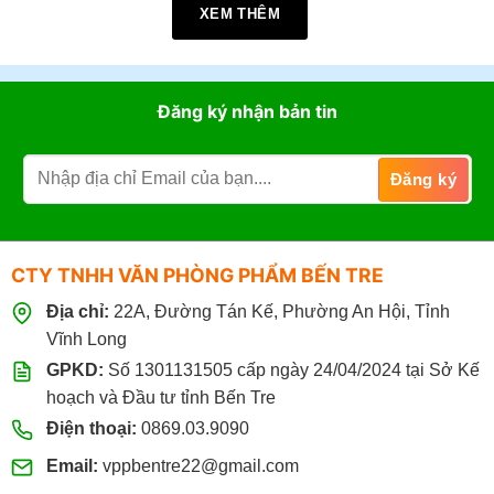
XEM THÊM
Giờ làm việc:
07h30 - 17h30
(Từ: Thứ 2 đến Thứ 7,
Chủ Nhật: Nghỉ)
Đặt mua online tại website
https://vppbentre.vn
Đăng ký nhận bản tin
Đặt mua qua điện thoại:
0869.03.9090
096.339.3566
CTY TNHH VĂN PHÒNG PHẨM BẾN TRE
Địa chỉ:
22A, Đường Tán Kế, Phường An Hội, Tỉnh
Vĩnh Long
GPKD:
Số 1301131505 cấp ngày 24/04/2024 tại Sở Kế
hoạch và Đầu tư tỉnh Bến Tre
Điện thoại:
0869.03.9090
Email:
vppbentre22@gmail.com