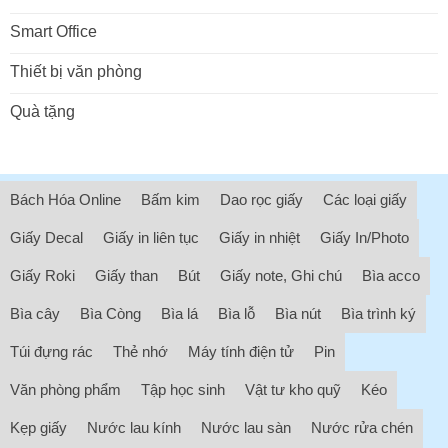
Smart Office
Thiết bị văn phòng
Quà tặng
Bách Hóa Online
Bấm kim
Dao rọc giấy
Các loại giấy
Giấy Decal
Giấy in liên tục
Giấy in nhiệt
Giấy In/Photo
Giấy Roki
Giấy than
Bút
Giấy note, Ghi chú
Bìa acco
Bìa cây
Bìa Còng
Bìa lá
Bìa lỗ
Bìa nút
Bìa trình ký
Túi đựng rác
Thẻ nhớ
Máy tính điện tử
Pin
Văn phòng phẩm
Tập học sinh
Vật tư kho quỹ
Kéo
Kẹp giấy
Nước lau kính
Nước lau sàn
Nước rửa chén