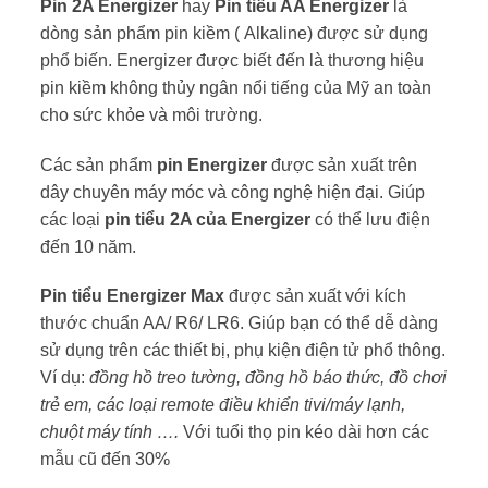
Pin 2A Energizer
hay
Pin tiểu AA Energizer
là
dòng sản phẩm pin kiềm ( Alkaline) được sử dụng
phổ biến. Energizer được biết đến là thương hiệu
pin kiềm không thủy ngân nổi tiếng của Mỹ an toàn
cho sức khỏe và môi trường.
Các sản phẩm
pin Energizer
được sản xuất trên
dây chuyên máy móc và công nghệ hiện đại. Giúp
các loại
pin tiểu 2A của Energizer
có thể lưu điện
đến 10 năm.
Pin tiểu Energizer Max
được sản xuất với kích
thước chuẩn AA/ R6/ LR6. Giúp bạn có thể dễ dàng
sử dụng trên các thiết bị, phụ kiện điện tử phổ thông.
Ví dụ:
đồng hồ treo tường, đồng hồ báo thức, đồ chơi
trẻ em, các loại remote điều khiển tivi/máy lạnh,
chuột máy tính ….
Với tuổi thọ pin kéo dài hơn các
mẫu cũ đến 30%