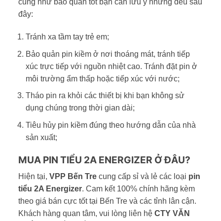
cũng như bảo quản tốt bạn cần lưu ý những đều sau
đây:
Tránh xa tầm tay trẻ em;
Bảo quản pin kiềm ở nơi thoáng mát, tránh tiếp
xúc trực tiếp với nguồn nhiệt cao. Tránh đặt pin ở
môi trường ẩm thấp hoặc tiếp xúc với nước;
Tháo pin ra khỏi các thiết bị khi bạn không sử
dụng chúng trong thời gian dài;
Tiêu hủy pin kiềm đúng theo hướng dẫn của nhà
sản xuất;
MUA PIN TIỂU 2A ENERGIZER Ở ĐÂU?
Hiện tại,
VPP Bến Tre
cung cấp sỉ và lẻ các loại
pin
tiểu 2A Energizer
. Cam kết 100% chính hãng kèm
theo giá bán cực tốt tại Bến Tre và các tỉnh lân cận.
Khách hàng quan tâm, vui lòng liên hệ
CTY VĂN