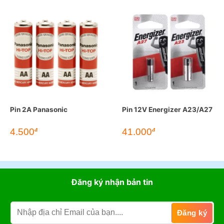
Pin 2A Panasonic
Pin 12V Energizer A23/A27
4.500
41.000
đ
đ
Đăng ký nhận bản tin