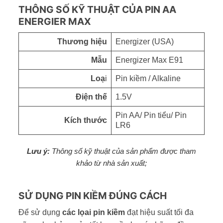
THÔNG SỐ KỸ THUẬT CỦA PIN AA
ENERGIER MAX
Thương hiệu
Energizer (USA)
Mẫu
Energizer Max E91
Loạ
i
Pin kiềm / Alkaline
Điện thế
1.5V
Pin AA/ Pin tiểu/ Pin
Kích thước
LR6
Lưu ý:
Thông số kỹ thuật của sản phẩm được tham
khảo từ nhà sản xuất;
SỬ DỤNG PIN KIỀM ĐÚNG CÁCH
Để sử dụng
các lọai pin kiềm
đạt hiệu suất tối đa