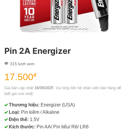
Pin 2A Energizer
315 lượt xem
17.500
đ
Giá bán cập nhật
16/09/2025
. Vui lòng liên hệ nhân viên bán hàng để
biết giá mới nhất.
Thương hiệu:
Energizer (USA)
Loại:
Pin kiềm / Alkaline
Điện thế:
1.5V
Kích thước:
Pin AA/ Pin tiểu/ R6/ LR6