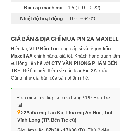
Điện áp mạch mở
1.5 (+- 0 – 0.22)
Nhiệt độ hoạt động
-10℃ ~ +50℃
GIÁ BÁN & ĐỊA CHỈ MUA PIN 2A MAXELL
Hiện tại,
VPP Bến Tre
cung cấp sỉ và lẻ
pin tiểu
Maxell AA
chính hãng, giá tốt. Khách hàng quan tâm
vui lòng liên hệ với
CTY VĂN PHÒNG PHẨM BẾN
TRE
. Để tìm hiểu thêm về các loại
Pin 2A
khác,
Cũng như giá bán của sản phẩm nhé.
Đến mua trực tiếp tại cửa hàng VPP Bến Tre
tại:
22A đường Tán Kế, Phường An Hội , Tỉnh
Vĩnh Long (TP. Bến Tre cũ)
.
Giờ làm việc:
07h30 - 17h30
(Từ: Thứ 2 đến