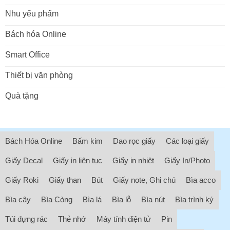
Nhu yếu phẩm
Bách hóa Online
Smart Office
Thiết bị văn phòng
Quà tặng
Bách Hóa Online
Bấm kim
Dao rọc giấy
Các loại giấy
Giấy Decal
Giấy in liên tục
Giấy in nhiệt
Giấy In/Photo
Giấy Roki
Giấy than
Bút
Giấy note, Ghi chú
Bìa acco
Bìa cây
Bìa Còng
Bìa lá
Bìa lỗ
Bìa nút
Bìa trình ký
Túi đựng rác
Thẻ nhớ
Máy tính điện tử
Pin