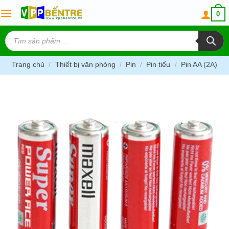
Skip
0
to
content
Tìm
kiếm
sản
phẩm
Trang chủ
/
Thiết bị văn phòng
/
Pin
/
Pin tiểu
/
Pin AA (2A)