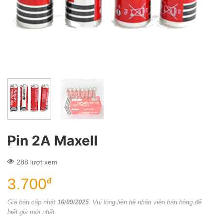
Pin 2A Maxell
288 lượt xem
3.700
đ
Giá bán cập nhật
16/09/2025
. Vui lòng liên hệ nhân viên bán hàng để
biết giá mới nhất.