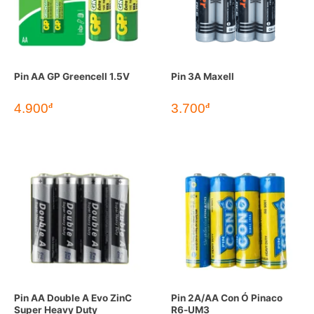
Pin AA GP Greencell 1.5V
Pin 3A Maxell
4.900
3.700
đ
đ
Pin AA Double A Evo ZinC
Pin 2A/AA Con Ó Pinaco
Super Heavy Duty
R6-UM3