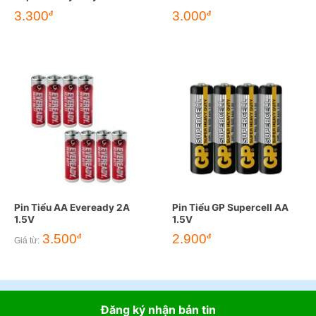
3.300
3.000
đ
đ
Pin Tiểu AA Eveready 2A
Pin Tiểu GP Supercell AA
1.5V
1.5V
3.500
2.900
đ
đ
Giá từ:
Đăng ký nhận bản tin