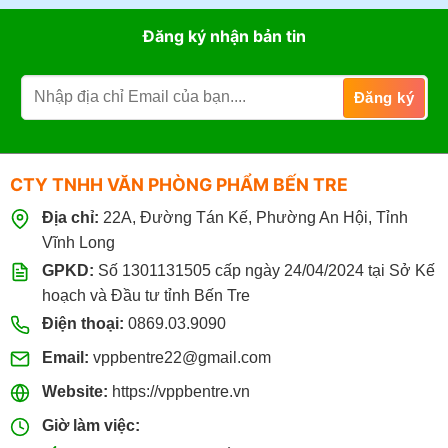
Đăng ký nhận bản tin
CTY TNHH VĂN PHÒNG PHẨM BẾN TRE
Địa chỉ:
22A, Đường Tán Kế, Phường An Hội, Tỉnh
Vĩnh Long
GPKD:
Số 1301131505 cấp ngày 24/04/2024 tại Sở Kế
hoạch và Đầu tư tỉnh Bến Tre
Điện thoại:
0869.03.9090
Email:
vppbentre22@gmail.com
Website:
https://vppbentre.vn
Giờ làm việc: