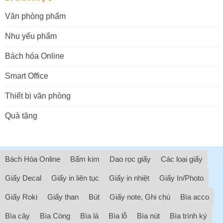
Văn phòng phẩm
Nhu yếu phẩm
Bách hóa Online
Smart Office
Thiết bị văn phòng
Quà tặng
Bách Hóa Online
Bấm kim
Dao rọc giấy
Các loại giấy
Giấy Decal
Giấy in liên tục
Giấy in nhiệt
Giấy In/Photo
Giấy Roki
Giấy than
Bút
Giấy note, Ghi chú
Bìa acco
Bìa cây
Bìa Còng
Bìa lá
Bìa lỗ
Bìa nút
Bìa trình ký