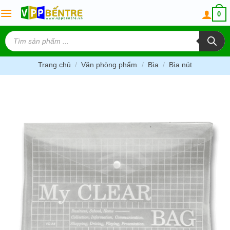
Skip
0
to
content
Tìm
kiếm
sản
phẩm
Trang chủ
/
Văn phòng phẩm
/
Bìa
/
Bìa nút