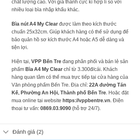
chất lượng cao. Với giá thành cực kì hợp lí so với
nhiều loại bìa nhập khẩu khác.
Bìa nút A4 My Clear
được làm theo kích thước
chuẩn 25x32cm. Giúp khách hàng có thể sử dụng để
bảo quản hồ sơ kích thước A4 hoặc A5 dễ dàng và
tiện lợi.
Hiện tại,
VPP Bến Tre
đang phân phối và bán lẻ sản
phẩm
Bìa A4 My Clear
chỉ từ 3.300đ/cái. Khách
hàng quan tâm có thể mua trực tiếp tại cửa hàng của
Văn phòng phẩm Bến Tre. Địa chỉ:
22A đường Tán
Kế, Phường An Hội, Thành phố Bến Tre
. Hoặc đặt
mua online tại website
https://vppbentre.vn
. Điện
thoại tư vấn:
0869.03.9090
(hỗ trợ 24/7).
Đánh giá (2)