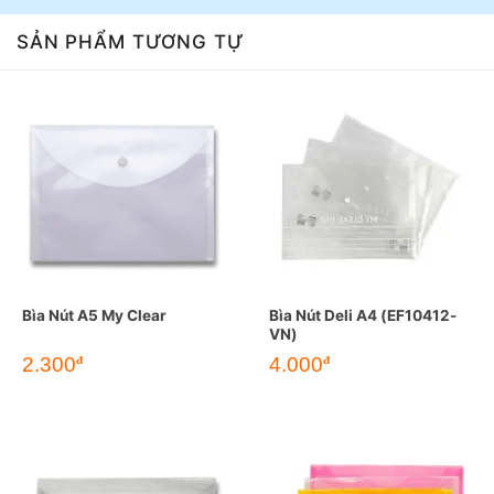
SẢN PHẨM TƯƠNG TỰ
Bìa Nút A5 My Clear
Bìa Nút Deli A4 (EF10412-
VN)
2.300
4.000
đ
đ