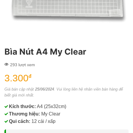
Bìa Nút A4 My Clear
293 lượt xem
3.300
đ
Giá bán cập nhật
25/06/2024
. Vui lòng liên hệ nhân viên bán hàng để
biết giá mới nhất.
Kích thước:
A4 (25x32cm)
Thương hiệu:
My Clear
Qui cách:
12 cái / xấp