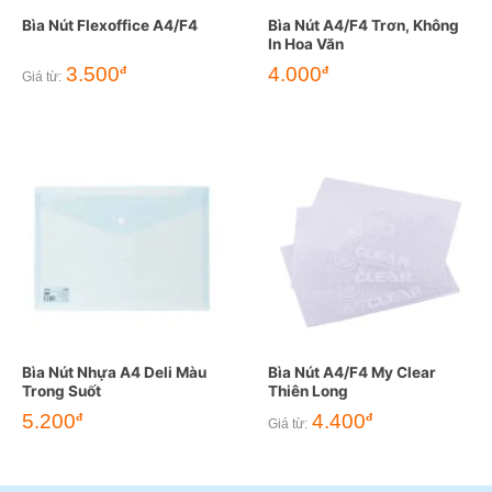
Bìa Nút Flexoffice A4/F4
Bìa Nút A4/F4 Trơn, Không
In Hoa Văn
3.500
4.000
đ
đ
Giá từ:
Bìa Nút Nhựa A4 Deli Màu
Bìa Nút A4/F4 My Clear
Trong Suốt
Thiên Long
5.200
4.400
đ
đ
Giá từ: