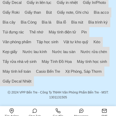
Giấy Decal
Giấy in liên tục
Giấy in nhiệt
Giấy In/Photo
Giấy Roki
Giấy than
Bút
Giấy note, Ghi chú
Bìa acco
Bìa cây
Bìa Còng
Bìa lá
Bìa lỗ
Bìa nút
Bìa trình ký
Túi đựng rác
Thẻ nhớ
Máy tính điện tử
Pin
Văn phòng phẩm
Tập học sinh
Vật tư kho quỹ
Kéo
Kẹp giấy
Nước lau kính
Nước lau sàn
Nước rửa chén
Tẩy rửa nhà vệ sinh
Máy Tính Đồ Họa
Máy tính học sinh
Máy tính kế toán
Casio Bến Tre
Xịt Phòng, Sáp Thơm
Giấy Decal Nhiệt
ⓒ 2024
VPP Bến Tre
- Công Ty TNHH Văn Phòng Phẩm Bến Tre - MST:
1301131505