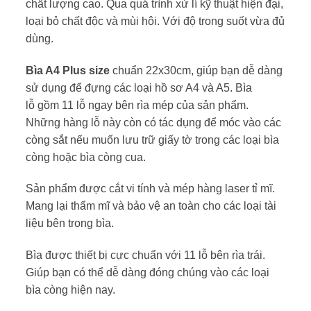
chất lượng cao. Qua quá trình xử lí kỹ thuật hiện đại,
loại bỏ chất độc và mùi hôi. Với độ trong suốt vừa đủ
dùng.
Bìa A4 Plus size
chuẩn 22x30cm, giúp bạn dễ dàng
sử dụng để đựng các loại hồ sơ A4 và A5. Bìa
lỗ gồm 11 lỗ ngay bên rìa mép của sản phẩm.
Những hàng lỗ này còn có tác dụng để móc vào các
còng sắt nếu muốn lưu trữ giấy tờ trong các loại bìa
còng hoặc bìa còng cua.
Sản phẩm được cắt vi tính và mép hàng laser tỉ mĩ.
Mang lại thẩm mĩ và bảo vệ an toàn cho các loại tài
liệu bên trong bìa.
Bìa được thiết bị cực chuẩn với 11 lỗ bên rìa trái.
Giúp bạn có thể dễ dàng đóng chúng vào các loại
bìa còng hiện nay.