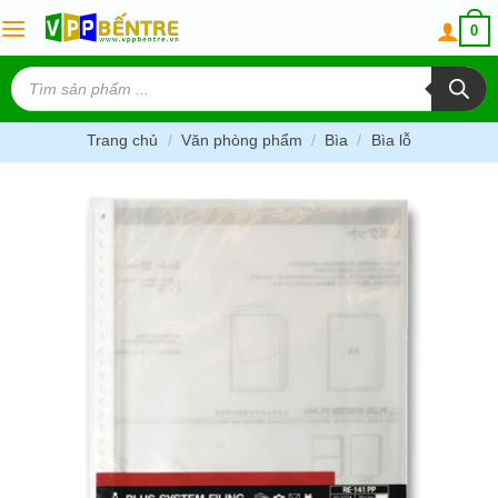
Skip
0
to
content
Tìm
kiếm
sản
phẩm
Trang chủ
/
Văn phòng phẩm
/
Bìa
/
Bìa lỗ