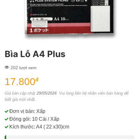
Bìa Lỗ A4 Plus
202 lượt xem
17.800
đ
Giá bán cập nhật
29/05/2024
. Vui lòng liên hệ nhân viên bán hàng để
biết giá mới nhất.
Đơn vị bán: Xấp
Đóng gói: 10 Cái / Xấp
Kích thước: A4 ( 22 x30)cm