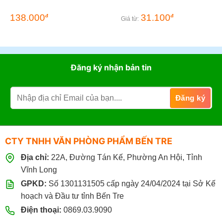
138.000
31.100
đ
đ
Giá từ:
Đăng ký nhận bản tin
CTY TNHH VĂN PHÒNG PHẨM BẾN TRE
Địa chỉ:
22A, Đường Tán Kế, Phường An Hội, Tỉnh
Vĩnh Long
GPKD:
Số 1301131505 cấp ngày 24/04/2024 tại Sở Kế
hoạch và Đầu tư tỉnh Bến Tre
Điện thoại:
0869.03.9090