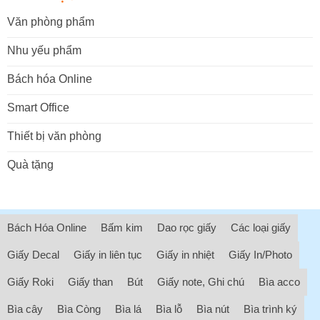
Văn phòng phẩm
Nhu yếu phẩm
Bách hóa Online
Smart Office
Thiết bị văn phòng
Quà tặng
Bách Hóa Online
Bấm kim
Dao rọc giấy
Các loại giấy
Giấy Decal
Giấy in liên tục
Giấy in nhiệt
Giấy In/Photo
Giấy Roki
Giấy than
Bút
Giấy note, Ghi chú
Bìa acco
Bìa cây
Bìa Còng
Bìa lá
Bìa lỗ
Bìa nút
Bìa trình ký