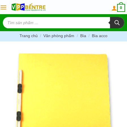
Skip
0
to
content
Tìm
kiếm
sản
phẩm
Trang chủ
/
Văn phòng phẩm
/
Bìa
/
Bìa acco