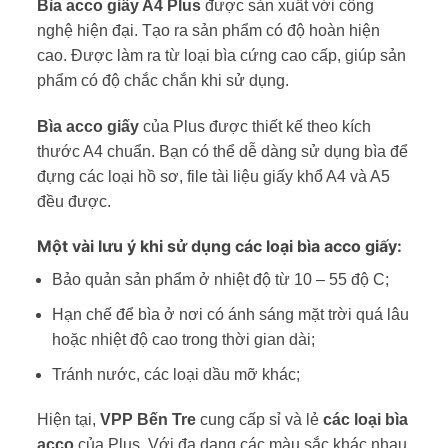
Bìa acco giấy A4 Plus
được sản xuất với công
nghệ hiện đại. Tạo ra sản phẩm có độ hoàn hiện
cao. Được làm ra từ loại bìa cứng cao cấp, giúp sản
phẩm có độ chắc chắn khi sử dụng.
Bìa acco giấy
của Plus được thiết kế theo kích
thước A4 chuẩn. Bạn có thể dễ dàng sử dụng bìa để
đựng các loại hồ sơ, file tài liệu giấy khổ A4 và A5
đều được.
Một vài lưu ý khi sử dụng các loại bìa acco giấy:
Bảo quản sản phẩm ở nhiệt độ từ 10 – 55 độ C;
Hạn chế để bìa ở nơi có ánh sáng mặt trời quá lâu
hoặc nhiệt độ cao trong thời gian dài;
Tránh nước, các loại dầu mỡ khác;
Hiện tại,
VPP Bến Tre
cung cấp sỉ và lẻ
các loại bìa
acco
của Plus. Với đa dạng các màu sắc khác nhau.