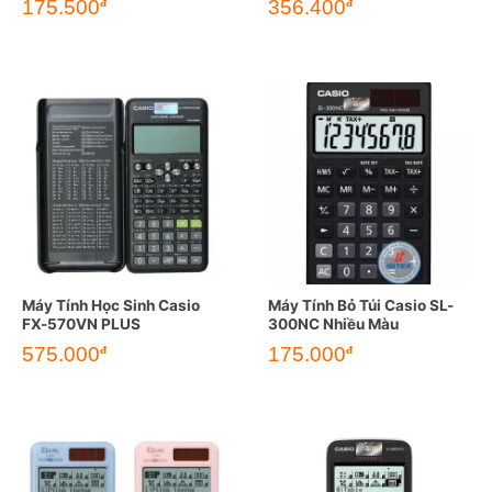
175.500
356.400
đ
đ
Máy Tính Học Sinh Casio
Máy Tính Bỏ Túi Casio SL-
FX-570VN PLUS
300NC Nhiều Màu
575.000
175.000
đ
đ