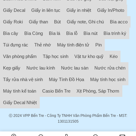
Giấy Decal
Giấy in liên tục
Giấy in nhiệt
Giấy In/Photo
Giấy Roki
Giấy than
Bút
Giấy note, Ghi chú
Bìa acco
Bìa cây
Bìa Còng
Bìa lá
Bìa lỗ
Bìa nút
Bìa trình ký
Túi đựng rác
Thẻ nhớ
Máy tính điện tử
Pin
Văn phòng phẩm
Tập học sinh
Vật tư kho quỹ
Kéo
Kẹp giấy
Nước lau kính
Nước lau sàn
Nước rửa chén
Tẩy rửa nhà vệ sinh
Máy Tính Đồ Họa
Máy tính học sinh
Máy tính kế toán
Casio Bến Tre
Xịt Phòng, Sáp Thơm
Giấy Decal Nhiệt
ⓒ 2024
VPP Bến Tre
- Công Ty TNHH Văn Phòng Phẩm Bến Tre - MST:
1301131505