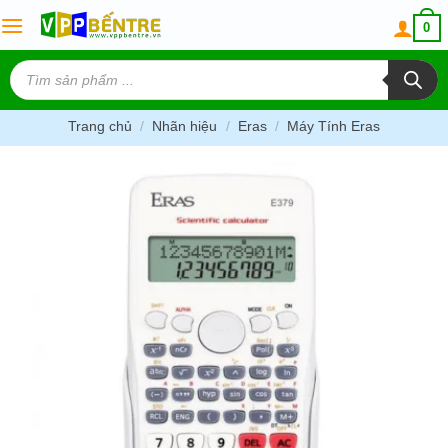
Skip
0
to
content
Tìm
kiếm
sản
phẩm
Trang chủ
/
Nhãn hiệu
/
Eras
/
Máy Tính Eras