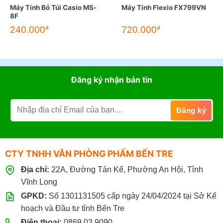
Máy Tính Bỏ Túi Casio MS-
Máy Tính Flexio FX799VN
8F
240.000
720.000
đ
đ
Đăng ký nhận bản tin
CTY TNHH VĂN PHÒNG PHẨM BẾN TRE
Địa chỉ:
22A, Đường Tán Kế, Phường An Hội, Tỉnh
Vĩnh Long
GPKD:
Số 1301131505 cấp ngày 24/04/2024 tại Sở Kế
hoạch và Đầu tư tỉnh Bến Tre
Điện thoại:
0869.03.9090