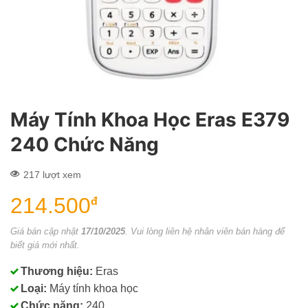
Máy Tính Khoa Học Eras E379
240 Chức Năng
217 lượt xem
214.500
đ
Giá bán cập nhật
17/10/2025
. Vui lòng liên hệ nhân viên bán hàng để
biết giá mới nhất.
Thương hiệu:
Eras
Loại:
Máy tính khoa học
Chức năng:
240