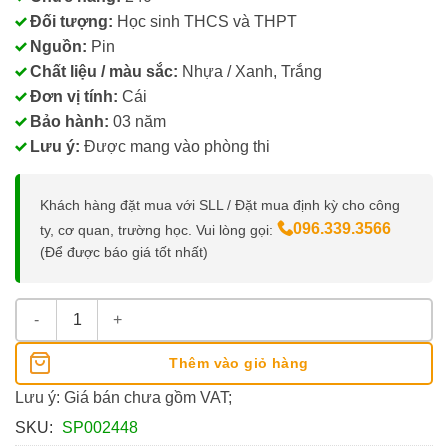
Đối tượng:
Học sinh THCS và THPT
Nguồn:
Pin
Chất liệu / màu sắc:
Nhựa / Xanh, Trắng
Đơn vị tính:
Cái
Bảo hành:
03 năm
Lưu ý:
Được mang vào phòng thi
Khách hàng đặt mua với SLL / Đặt mua định kỳ cho công
096.339.3566
ty, cơ quan, trường học. Vui lòng gọi:
(Để được báo giá tốt nhất)
Máy Tính Khoa Học Eras E379 240 Chức Năng số lượng
Thêm vào giỏ hàng
Lưu ý: Giá bán chưa gồm VAT;
SKU:
SP002448