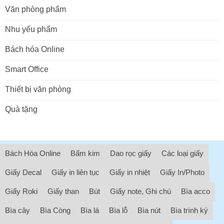
Văn phòng phẩm
Nhu yếu phẩm
Bách hóa Online
Smart Office
Thiết bị văn phòng
Quà tặng
Bách Hóa Online
Bấm kim
Dao rọc giấy
Các loại giấy
Giấy Decal
Giấy in liên tục
Giấy in nhiệt
Giấy In/Photo
Giấy Roki
Giấy than
Bút
Giấy note, Ghi chú
Bìa acco
Bìa cây
Bìa Còng
Bìa lá
Bìa lỗ
Bìa nút
Bìa trình ký