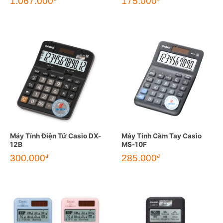
1.067.000
175.000
Máy Tính Điện Tử Casio DX-
Máy Tính Cầm Tay Casio
12B
MS-10F
300.000
285.000
đ
đ