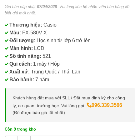
Giá bán cập nhật
07/04/2026
. Vui lòng liên hệ nhân viên bán hàng để
biết giá mới nhất.
Thương hiệu:
Casio
Mẫu:
FX-580V X
Đối tượng:
Học sinh từ lớp 6 trở lên
Màn hình:
LCD
Số tính năng:
521
Qui cách:
1 máy / Hộp
Xuất xứ:
Trung Quốc / Thái Lan
Bảo hành:
7 năm
Khách hàng đặt mua với SLL / Đặt mua định kỳ cho công
096.339.3566
ty, cơ quan, trường học. Vui lòng gọi:
(Để được báo giá tốt nhất)
Còn 9 trong kho
Máy Tính Khoa Học Casio FX-580VN X số lượng