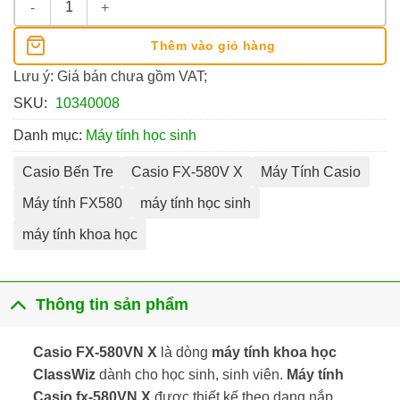
Thêm vào giỏ hàng
Lưu ý: Giá bán chưa gồm VAT;
SKU:
10340008
Danh mục:
Máy tính học sinh
Casio Bến Tre
Casio FX-580V X
Máy Tính Casio
Máy tính FX580
máy tính học sinh
máy tính khoa học
Thông tin sản phẩm
Casio FX-580VN X
là dòng
máy tính khoa học
ClassWiz
dành cho học sinh, sinh viên.
Máy tính
Casio fx-580VN X
được thiết kế theo dạng nắp