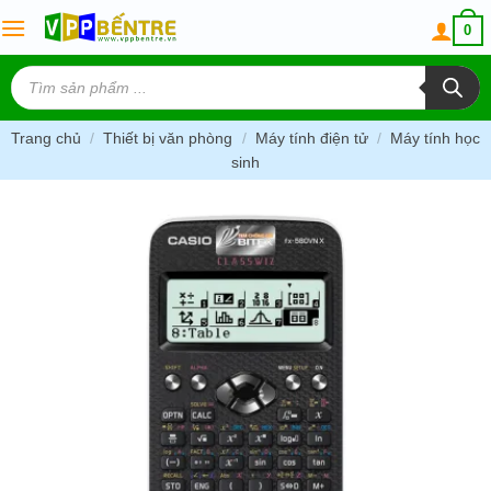
Skip
0
to
content
Tìm
kiếm
sản
phẩm
Trang chủ
/
Thiết bị văn phòng
/
Máy tính điện tử
/
Máy tính học
sinh