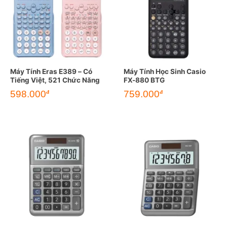
Máy Tính Eras E389 – Có
Máy Tính Học Sinh Casio
Tiếng Việt, 521 Chức Năng
FX-880 BTG
598.000
759.000
đ
đ