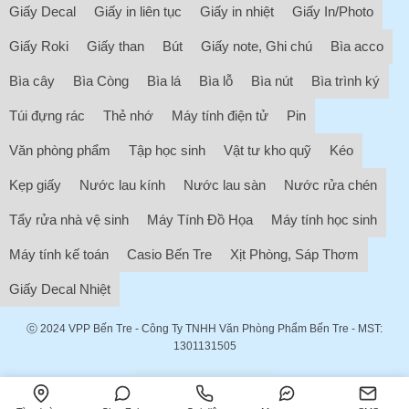
Giấy Decal
Giấy in liên tục
Giấy in nhiệt
Giấy In/Photo
Giấy Roki
Giấy than
Bút
Giấy note, Ghi chú
Bìa acco
Bìa cây
Bìa Còng
Bìa lá
Bìa lỗ
Bìa nút
Bìa trình ký
Túi đựng rác
Thẻ nhớ
Máy tính điện tử
Pin
Văn phòng phẩm
Tập học sinh
Vật tư kho quỹ
Kéo
Kẹp giấy
Nước lau kính
Nước lau sàn
Nước rửa chén
Tẩy rửa nhà vệ sinh
Máy Tính Đồ Họa
Máy tính học sinh
Máy tính kế toán
Casio Bến Tre
Xịt Phòng, Sáp Thơm
Giấy Decal Nhiệt
ⓒ 2024
VPP Bến Tre
- Công Ty TNHH Văn Phòng Phẩm Bến Tre - MST:
1301131505