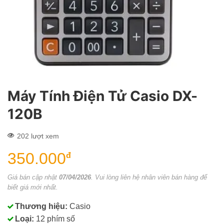
Máy Tính Điện Tử Casio DX-
120B
202 lượt xem
350.000
đ
Giá bán cập nhật
07/04/2026
. Vui lòng liên hệ nhân viên bán hàng để
biết giá mới nhất.
Thương hiệu:
Casio
Loại:
12 phím số