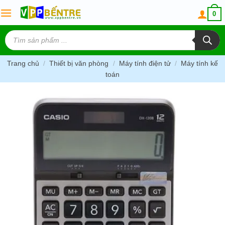
Skip
0
to
content
Tìm
kiếm
sản
phẩm
Trang chủ
/
Thiết bị văn phòng
/
Máy tính điện tử
/
Máy tính kế
toán