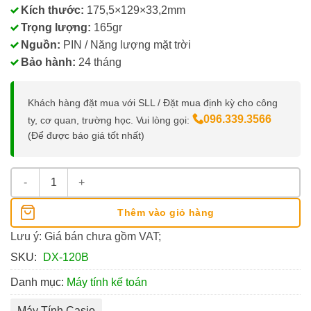
Kích thước:
175,5×129×33,2mm
Trọng lượng:
165gr
Nguồn:
PIN / Năng lượng mặt trời
Bảo hành:
24 tháng
Khách hàng đặt mua với SLL / Đặt mua định kỳ cho công
096.339.3566
ty, cơ quan, trường học. Vui lòng gọi:
(Để được báo giá tốt nhất)
Máy Tính Điện Tử Casio DX-120B số lượng
Thêm vào giỏ hàng
Lưu ý: Giá bán chưa gồm VAT;
SKU:
DX-120B
Danh mục:
Máy tính kế toán
Máy Tính Casio