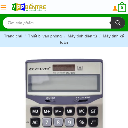
Skip
0
to
content
Tìm
kiếm
sản
phẩm
Trang chủ
/
Thiết bị văn phòng
/
Máy tính điện tử
/
Máy tính kế
toán