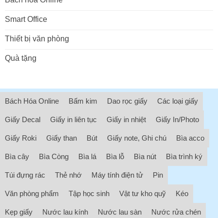
Smart Office
Thiết bị văn phòng
Quà tặng
Bách Hóa Online
Bấm kim
Dao rọc giấy
Các loại giấy
Giấy Decal
Giấy in liên tục
Giấy in nhiệt
Giấy In/Photo
Giấy Roki
Giấy than
Bút
Giấy note, Ghi chú
Bìa acco
Bìa cây
Bìa Còng
Bìa lá
Bìa lỗ
Bìa nút
Bìa trình ký
Túi đựng rác
Thẻ nhớ
Máy tính điện tử
Pin
Văn phòng phẩm
Tập học sinh
Vật tư kho quỹ
Kéo
Kẹp giấy
Nước lau kính
Nước lau sàn
Nước rửa chén